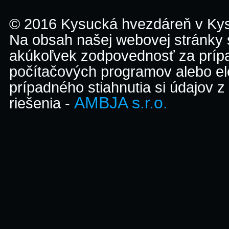
© 2016 Kysucká hvezdáreň v K
Na obsah našej webovej stránky
akúkoľvek zodpovednosť za prípa
počítačových programov alebo el
prípadného stiahnutia si údajov z
AMBJA s.r.o.
riešenia -