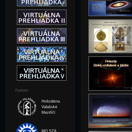
Partneri:
Hvězdárna
Valašské
Meziříčí
MO SZA