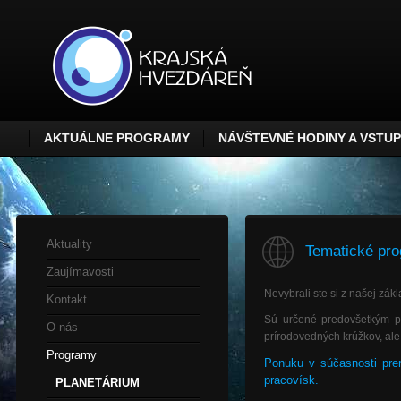
AKTUÁLNE PROGRAMY
NÁVŠTEVNÉ HODINY A VSTU
Aktuality
Tematické pr
Zaujímavosti
Nevybrali ste si z našej zá
Kontakt
Sú určené predovšetkým pr
O nás
prírodovedných krúžkov, ale
Programy
Ponuku v súčasnosti prer
pracovísk.
PLANETÁRIUM