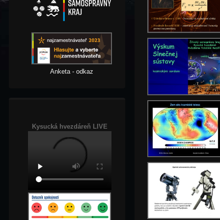
Anketa - odkaz
Kysucká hvezdáreň LIVE