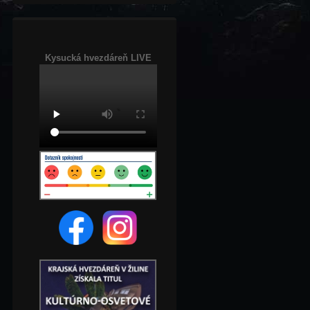
Kysucká hvezdáreň LIVE