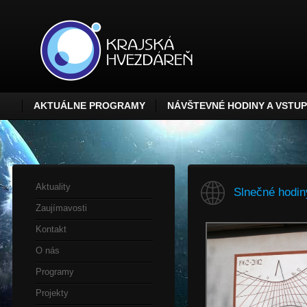
AKTUÁLNE PROGRAMY
NÁVŠTEVNÉ HODINY A VSTU
Aktuality
Slnečné hodin
Zaujímavosti
Kontakt
O nás
Programy
Projekty