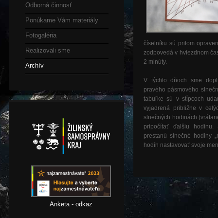
Odborná činnosť
Ponúkame Vám materiály
Fotogaléria
číselníku sú pritom oprav
Realizovali sme
zodpovedá v hviezdnom čase 
2 minúty.
Archív
V týchto dňoch sme dopln
pravého pásmového slnečn
tabuľke sú v stĺpcoch udan
vyjadrená približne v cel
slnečných hodinách (vrátane
pripočítať ďalšiu hodinu
prestanú slnečné hodiny „
hodín nastavovať svoje me
Anketa - odkaz