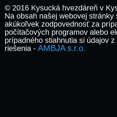
© 2016 Kysucká hvezdáreň v K
Na obsah našej webovej stránky
akúkoľvek zodpovednosť za prípa
počítačových programov alebo el
prípadného stiahnutia si údajov z
AMBJA s.r.o.
riešenia -