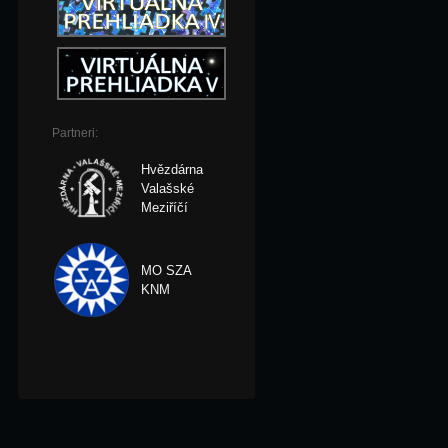
Partneri:
Hvězdárna
Valašské
Meziříčí
MO SZA
KNM