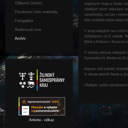
Odborná činnosť
regiónoch kraja a finále sú
všetkých troch vekových k
Ponúkame Vám materiály
náročnejšia, na čas i vedom
viac zoslepla slepá mapa ob
Fotogaléria
Realizovali sme
V prvej kategórii sa z nich
súťažiacich na 6. mieste. 
Archív
Brhel z Krásna n. Kysucou s
V druhej vekovej kategórii
Kysuckého N. Mesta na 15.m
Najviac náš potešili stredo
N. Mesta skončil šiesty a J
Všetkým našim súťažiacim 
Anketa - odkaz