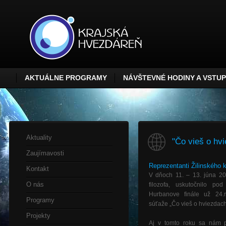
AKTUÁLNE PROGRAMY
NÁVŠTEVNÉ HODINY A VSTU
Aktuality
"Čo vieš o hv
Zaujímavosti
Reprezentanti Žilinského kr
Kontakt
V dňoch 11. – 13. júna 201
O nás
filozofa, uskutočnilo po
Hurbanove finále už 24.r
Programy
súťaže „Čo vieš o hviezdach
Projekty
Aj v tomto roku sa nám p