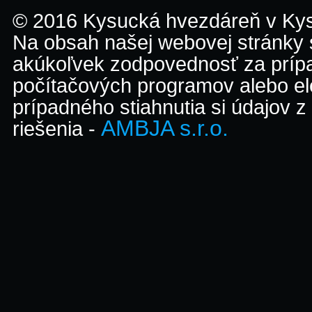
© 2016 Kysucká hvezdáreň v K
Na obsah našej webovej stránky
akúkoľvek zodpovednosť za prípa
počítačových programov alebo el
prípadného stiahnutia si údajov z
AMBJA s.r.o.
riešenia -