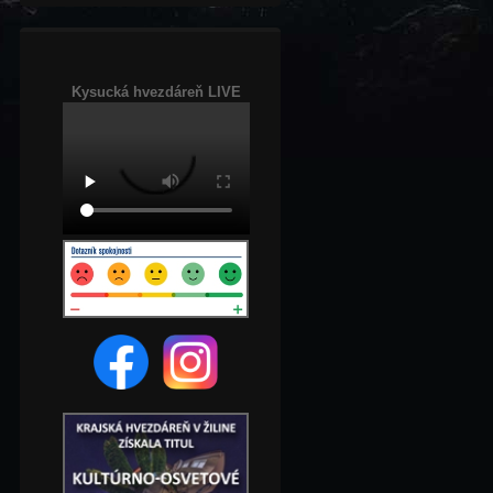
Kysucká hvezdáreň LIVE