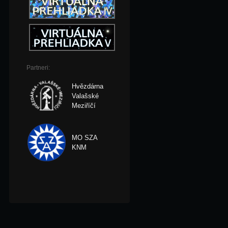
Partneri:
Hvězdárna
Valašské
Meziříčí
MO SZA
KNM