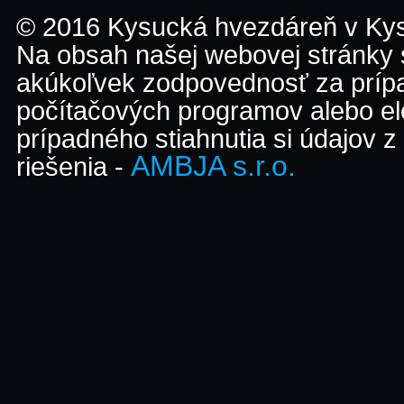
© 2016 Kysucká hvezdáreň v K
Na obsah našej webovej stránky
akúkoľvek zodpovednosť za prípa
počítačových programov alebo el
prípadného stiahnutia si údajov z
AMBJA s.r.o.
riešenia -