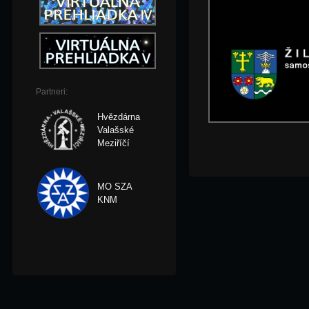
Partneri:
Hvězdárna
Valašské
Meziříčí
MO SZA
KNM