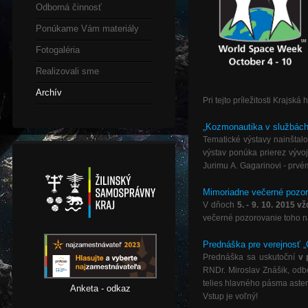
Odborná činnosť
Ponúkame Vám materiály
Fotogaléria
Realizovali sme
Archív
Pri
tejto
príležitosti
Krajská
h
„Kozmonautika
v
službác
Tematické
výstavy
nainštal
výstav
ponúka
prierez
vývo
Jurimu
A.
Gagarinovi
-
prvé
Mimoriadne
večerné
pozor
V
dňoch
5. - 9. 10. 2015
vž
večerné
pozorovanie
toho
n
Prednáška
pre
verejnosť
„
Prednáška
sa
uskutoční
v
RNDr
.
Miroslav
Znášik
,
odb
telies
hlavného
pásma
aste
Anketa - odkaz
Vstup
je
voľný
!