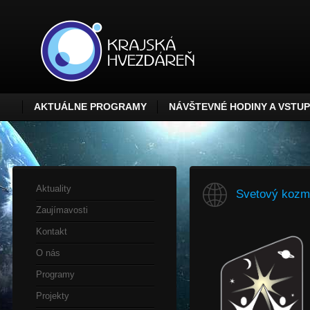
AKTUÁLNE PROGRAMY
NÁVŠTEVNÉ HODINY A VSTU
Aktuality
Svetový kozmi
Zaujímavosti
Kontakt
O nás
Programy
Projekty