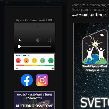
Veríme
, že
si
z
nášho
progr
Ďalšie
podujatia
nájdete
na
www.vesmirnapolitika.sk
Kysucká hvezdáreň LIVE