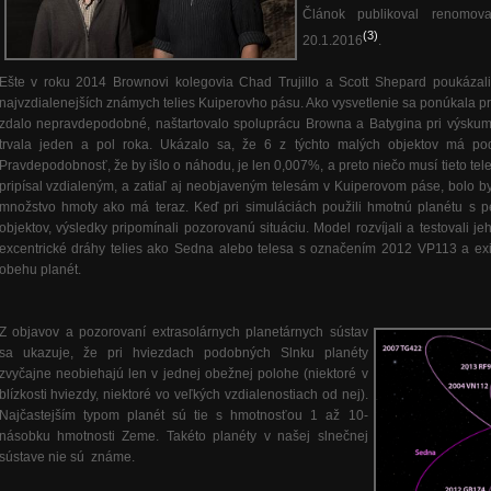
Článok publikoval renomova
(3)
20.1.2016
.
Ešte v roku 2014 Brownovi kolegovia Chad Trujillo a Scott Shepard poukázali
najvzdialenejších známych telies Kuiperovho pásu. Ako vysvetlenie sa ponúkala prí
zdalo nepravdepodobné, naštartovalo spoluprácu Browna a Batygina pri výskume
trvala jeden a pol roka. Ukázalo sa, že 6 z týchto malých objektov má pod
Pravdepodobnosť, že by išlo o náhodu, je len 0,007%, a preto niečo musí tieto tele
pripísal vzdialeným, a zatiaľ aj neobjaveným telesám v Kuiperovom páse, bolo
množstvo hmoty ako má teraz. Keď pri simuláciách použili hmotnú planétu s p
objektov, výsledky pripomínali pozorovanú situáciu. Model rozvíjali a testovali 
excentrické dráhy telies ako Sedna alebo telesa s označením 2012 VP113 a exi
obehu planét.
Z objavov a pozorovaní extrasolárnych planetárnych sústav
sa ukazuje, že pri hviezdach podobných Slnku planéty
zvyčajne neobiehajú len v jednej obežnej polohe (niektoré v
blízkosti hviezdy, niektoré vo veľkých vzdialenostiach od nej).
Najčastejším typom planét sú tie s hmotnosťou 1 až 10-
násobku hmotnosti Zeme. Takéto planéty v našej slnečnej
sústave nie sú známe.