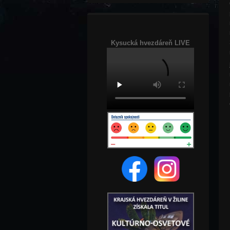
Kysucká hvezdáreň LIVE