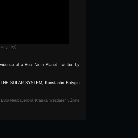
 anglicky)
idence of a Real Ninth Planet - written by
N THE SOLAR SYSTEM,
Konstantin Batygin
 Evka Neubauerová, Krajská hvezdáreň v Žiline