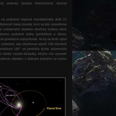
ný vedecký časopis Astronomical Journal
 na podobné nejasné charakteristiky dráh 13
tomnosť malej planéty. Hoci sa toto vysvetlenie
 vzdialených objektov slnečnej sústavy, ktorá
ozrivo podobné dráhy (perihélium a sklon).
sá gravitačne ovplyvňovať. Ak by sa tento vplyv
 by potrebné, aby obsahoval aspoň 100-násobné
erihéliom 180° od perihélia týchto skúmaných
jeho ďalšie možné dôsledky. Možno ním vysvetliť
stenciu objektov s dráhami kolmými na rovinu