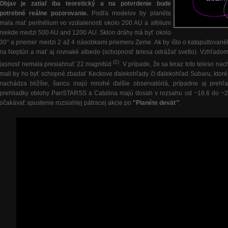
Objav je zatiaľ iba teoretický a na potvrdenie bude
potrebné reálne pozorovanie.
Podľa modelov by planéta
mala mať perihélium vo vzdialenosti okolo 200 AU a afélium
niekde medzi 500 AU and 1200 AU. Sklon dráhy má byť okolo
30° a priemer medzi 2 až 4 násobkami priemeru Zeme. Ak by išlo o katapultovan
na Neptún a mať aj rovnaké albedo (schopnosť telesa odrážať svetlo). Vzhľadom 
(2)
jasnosť nemala presiahnuť 22 magnitúd
. V prípade, že sa teraz toto teleso na
mali by ho byť schopné zbadať Keckove ďalekohľady či ďalekohľad Subaru, ktoré
nachádza bližšie, šancu majú mnohé ďalšie observatóriá, prípadne aj prehľa
prehliadky oblohy PanSTARSS a Catalina majú dosah v rozsahu od ~18.6 do ~2
očakávať spustenie rozsiahlej pátracej akcie po
"Planéte deväť"
.