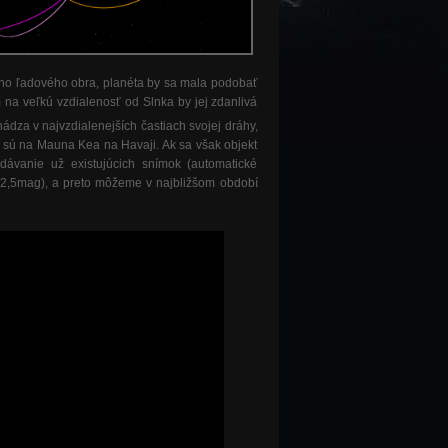
ého ľadového obra, planéta by sa mala podobať
na veľkú vzdialenosť od Slnka by jej zdanlivá
chádza v najvzdialenejších častiach svojej dráhy,
 sú na Mauna Kea na Havaji. Ak sa však objekt
dávanie už existujúcich snímok (automatické
2,5mag), a preto môžeme v najbližšom období