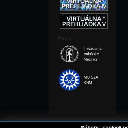
Partneri:
Hvězdárna
Valašské
Meziříčí
MO SZA
KNM
Súbory „cookie“ po