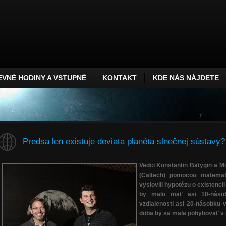
VNÉ HODINY A VSTUPNÉ
KONTAKT
KDE NÁS NÁJDETE
Predsa len existuje deviata planéta slnečnej sústavy?
Vedci Konstantin Batygin a Mi
(Caltech) pomocou matemat
vyslovili hypotézu o existenci
by malo mať asi 10-násob
vzdialenosti asi 20-násobku 
doba by sa mala pohybovať v r