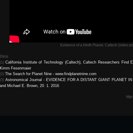
Evidence of a Ninth Planet. Caltech (video po
Zdroj:
California Institute of Technology (Caltech),
Caltech Researchers Find Ev
(1)
Kimm Fesenmaier
The Search for Planet Nine - www.findplanetnine.com
(2)
Astronomical Journal -
EVIDENCE FOR A DISTANT GIANT PLANET I
(3)
and Michael E. Brown,
20. 1. 2016
Mgr.