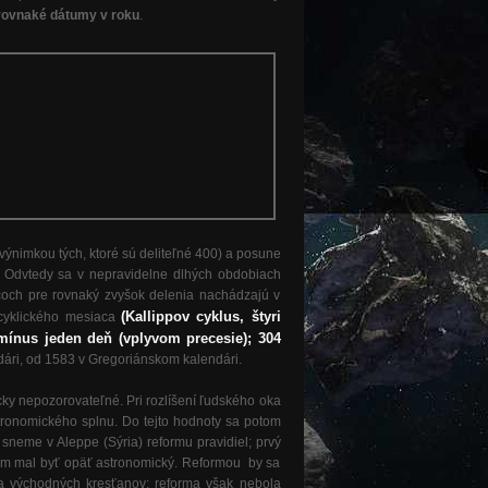
 rovnaké dátumy v roku
.
výnimkou tých, ktoré sú deliteľné 400) a posune
). Odvtedy sa v nepravidelne dlhých obdobiach
pcoch pre rovnaký zvyšok delenia nachádzajú v
(Kallippov cyklus, štyri
 cyklického mesiaca
 mínus jeden deň (vplyvom precesie); 304
dári, od 1583 v Gregoriánskom kalendári.
ky nepozorovateľné. Pri rozlíšení ľudského oka
stronomického splnu. Do tejto hodnoty sa potom
sneme v Aleppe (Sýria) reformu pravidiel; prvý
ňom mal byť opäť astronomický. Reformou by sa
a východných kresťanov; reforma však nebola