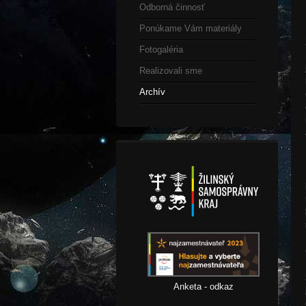
Odborná činnosť
Ponúkame Vám materiály
Fotogaléria
Realizovali sme
Archív
Anketa - odkaz