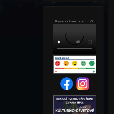
Kysucká hvezdáreň LIVE