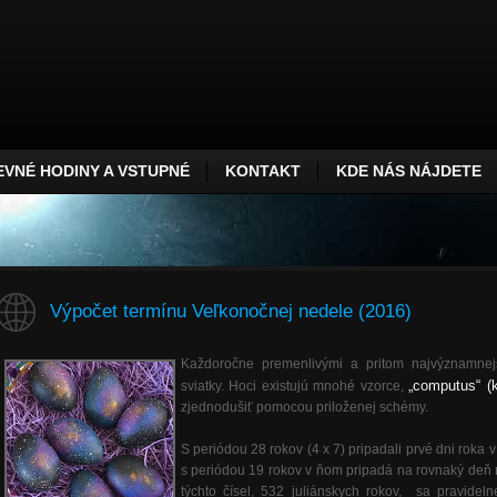
VNÉ HODINY A VSTUPNÉ
KONTAKT
KDE NÁS NÁJDETE
Výpočet termínu Veľkonočnej nedele (2016)
Každoročne premenlivými a pritom najvýznamnej
„computus“ (
sviatky. Hoci existujú mnohé vzorce,
zjednodušiť pomocou priloženej schémy.
S periódou 28 rokov (4 x 7) pripadali prvé dni roka 
s periódou 19 rokov v ňom pripadá na rovnaký deň
týchto čísel, 532 juliánskych rokov, sa pravide