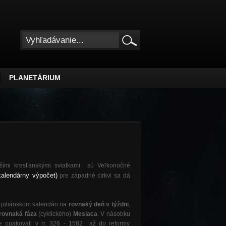
PLANETÁRIUM
šími kresťanskými sviatkami sú Veľkonočné
kalendárny výpočet)
pre západné cirkvi sa dá
v juliánskom kalendári na
rovnaký deň v týždni
,
rovnaká fáza
(cyklického)
Mesiaca
. V násobku
lne opakovali v rr. 326 - 1582 až do reformy