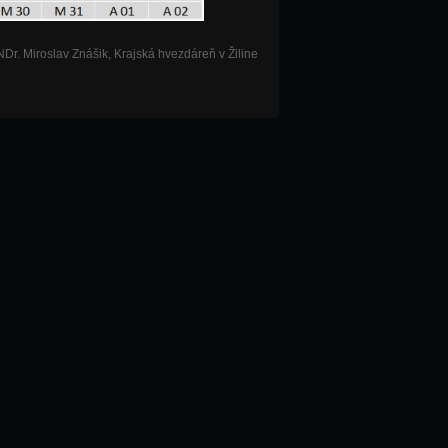
Dr. Miroslav Znášik, Krajská hvezdáreň v Žiline