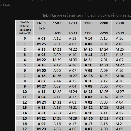
prijatá.
Tabuľka pre určenie termínu splnu cyklického mesiac