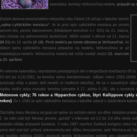
kalendára termíny Veľkonočnej nedele:
pripadli na
Zvyšok delenia kresťanského letopočtu roku číslom 19 určuje v tabuľke termín
„splnu cyklického mesiaca“
. Je to prvý spln cyklického mesiaca po prvom
jarnom dni, pevne stanovenom (Nikájskym koncilom v r. 325) na 21. marca,
bez ohľadu na astronomickú skutočnosť. Môže nastať v dňoch od 21. marca
(M 21)
do 18. apríla
(A 18)
.
Prvá nedeľa po tomto dátume je Veľkonočná.
Ak
dátum splnu cyklického mesiaca pripadne na nedeľu, Veľkonočnou je až
nasledujúca nedeľa. Veľkonočná nedeľa tak môže nastať medzi
22. marcom
a 25. aprílom
.
Po reforme kalendára, nepridaním priestupných dní v letopočtoch končiacich 00 (s 
10 dní po 4.10.1582, sa termíny splnu transformovali (stĺpec rokov 1583-1699
posúvajú vždy o jeden deň neskôr (v riadkoch tabuľky). Ak sa v susedných stĺ
riadku vedľa seba rovnaké termíny (obvykle A 17, alebo A 18), ide o korekcie
Metonove cykly; 76 rokov a Hipparchov cyklus, štyri Kallippove cykly
rokov)
. Do r. 1582 je spln cyklického mesiaca v tabuľke udaný v Juliánskom kalen
Odchýlky tvaru Mesiaca od gule pri splne sú voľným okom po dlhé obdobie praktic
1´ sa nám zdá byť Mesiac presne „guľatý“ v intervale od 3,2 do 3,6 dňa okolo a
zmestia všetky prípadné korekcie. V roku 1997 navrhol Svetový kongres cirkví na 
jarný deň mal byť určený astronomicky pre dĺžku Jeruzalema, spln Mesiaca po 
od nového milénia (2001) zjednotil termín Veľkonočnej nedele pre západných 