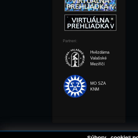
Partneri:
Hvězdárna
Valašské
Meziříčí
MO SZA
KNM
Súbory „cookie“ po