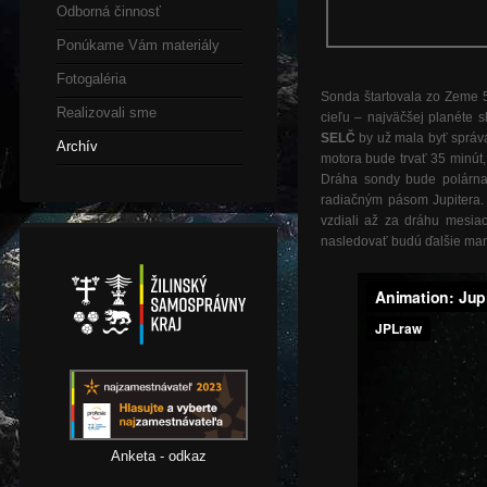
Odborná činnosť
Ponúkame Vám materiály
Fotogaléria
Sonda štartovala zo Zeme 5.
Realizovali sme
cieľu – najväčšej planéte s
SELČ
by už mala byť správa
Archív
motora bude trvať 35 minút,
Dráha sondy bude polárna 
radiačným pásom Jupitera.
vzdiali až za dráhu mesiac
nasledovať budú ďalšie man
Anketa - odkaz