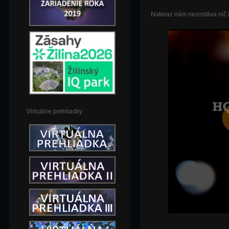
Nateraz nám nezostáva nič i
Virtuálne prehliadky: