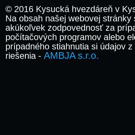
© 2016 Kysucká hvezdáreň v K
Na obsah našej webovej stránky
akúkoľvek zodpovednosť za prípa
počítačových programov alebo el
prípadného stiahnutia si údajov z
AMBJA s.r.o.
riešenia -