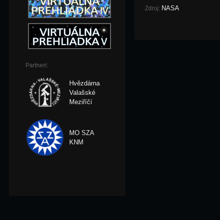
NASA
Zdroj:
Partneri:
Hvězdárna
Valašské
Meziříčí
MO SZA
KNM