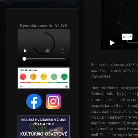
Kysucká hvezdáreň LIVE
Sonda má plánovaných 36 ve
napríklad meranie veľkosti 
v atmosfére.
Juno to však na svojej mi
Zvolená dráha by jej mala
stane najvzdialenejšou son
majú dĺžku asi 9 metrov, ší
častíc mohli spôsobiť stmav
limitujúcim faktorom pre vý
napríklad potiahnuté dvojit
silná radiácia panely časom
mali. Po plánovaných 36 ved