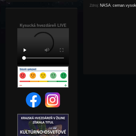
NASA
cernan.vyso
Zdroj:
;
Kysucká hvezdáreň LIVE