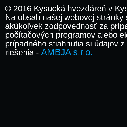
© 2016 Kysucká hvezdáreň v K
Na obsah našej webovej stránky
akúkoľvek zodpovednosť za prípa
počítačových programov alebo el
prípadného stiahnutia si údajov z
AMBJA s.r.o.
riešenia -