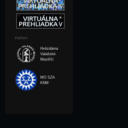
Partneri:
Hvězdárna
Valašské
Meziříčí
MO SZA
KNM