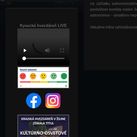
na začiatku astronomické
perihéliom kométa nielen že
astronómov – amatérov nep
Kysucká hvezdáreň LIVE
Aktuálne infoa vyhľadávaci