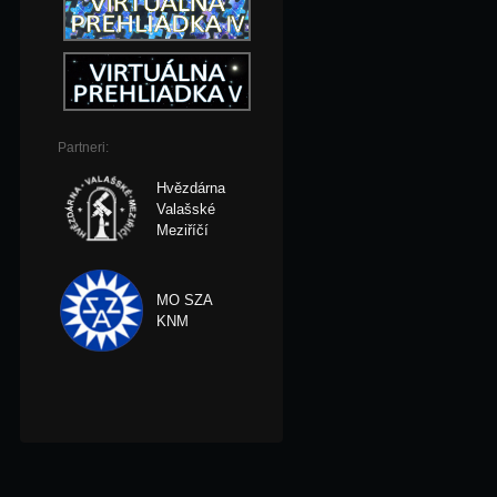
Partneri:
Hvězdárna
Valašské
Meziříčí
MO SZA
KNM