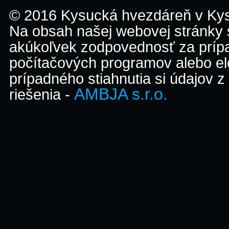
© 2016 Kysucká hvezdáreň v K
Na obsah našej webovej stránky
akúkoľvek zodpovednosť za prípa
počítačových programov alebo el
prípadného stiahnutia si údajov z
AMBJA s.r.o.
riešenia -