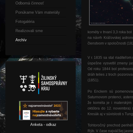
Odborná činnosť
Ponúkame Vám materiály
Fotogaléria
Realizovali sme
kométy v trvaní 3,3 roka bo
na návrh Kráľovskej astro
Archív
členstvom v spoločnosti (18
V r. 1835 sa stal riaditeľo
úspešne vysvetlil zmeny ja
Od roku 1844 bol profesoro
dráh telies z troch pozorov
(1851).
Po Enckem sú pomenované
Saturnovom prstenci, astero
že kométa je i materským 
októbra do 12. novembra) 
Kresák aj v súvislosti s Tu
Anketa - odkaz
Tohtoročný prechod perihé
Rýb. V čase najväčšej jasn