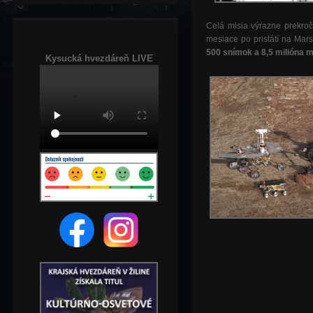
Celá misia výrazne prekroč
mesiace po pristátí na Mars
500 snímok a 8,5 milióna 
Kysucká hvezdáreň LIVE