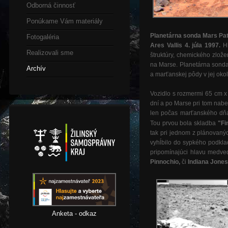
Odborná činnosť
Ponúkame Vám materiály
Planetárna sonda Mars Pat
Fotogaléria
Ares Vallis 4. júla 1997.
Hl
Realizovali sme
štruktúry, chemického zlož
na Marse. Planetárna sond
Archív
a marťanskej pôdy v jej okol
Vozidlo s rozmermi 65 cm x
dní a po Marse pri tom nabe
len počas marťanského dňa
Tou prvou bola skladba
"Fi
tak pri jednom z plánovaný
vyhĺbilo do sypkého podkl
pripomínajúci hlavu medve
Pinnochio,
či
Indiana Jone
Anketa - odkaz