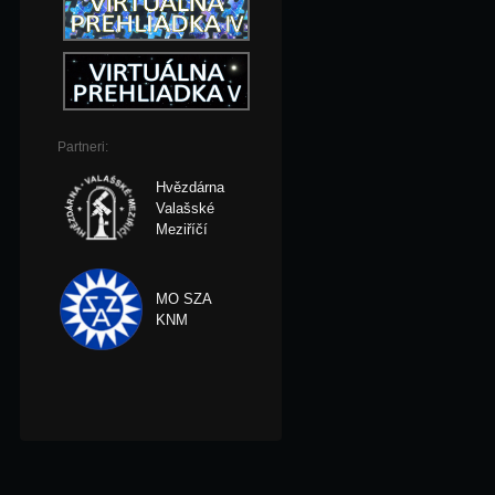
Partneri:
Hvězdárna
Valašské
Meziříčí
MO SZA
KNM