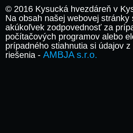
© 2016 Kysucká hvezdáreň v K
Na obsah našej webovej stránky
akúkoľvek zodpovednosť za prípa
počítačových programov alebo el
prípadného stiahnutia si údajov z
AMBJA s.r.o.
riešenia -