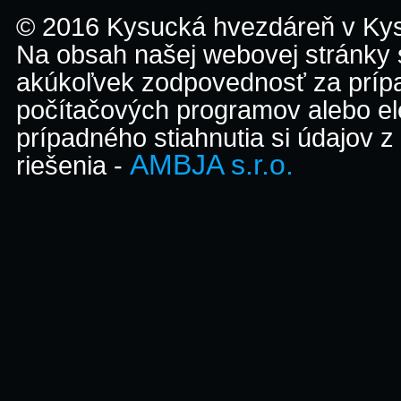
© 2016 Kysucká hvezdáreň v K
Na obsah našej webovej stránky
akúkoľvek zodpovednosť za prípa
počítačových programov alebo el
prípadného stiahnutia si údajov z
AMBJA s.r.o.
riešenia -