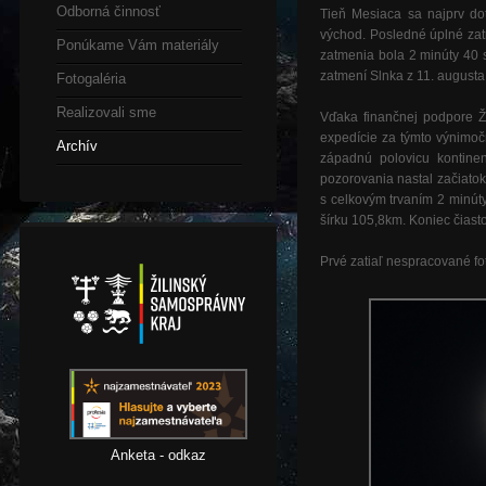
Odborná činnosť
Tieň Mesiaca sa najprv do
východ. Posledné úplné zat
Ponúkame Vám materiály
zatmenia bola 2 minúty 40 s
zatmení Slnka z 11. augusta 
Fotogaléria
Realizovali sme
Vďaka finančnej podpore Ži
expedície za týmto výnimoč
Archív
západnú polovicu kontine
pozorovania nastal začiato
s celkovým trvaním 2 minút
šírku 105,8km. Koniec čias
Prvé zatiaľ nespracované fot
Anketa - odkaz