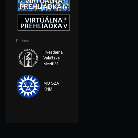
Partneri:
Hvězdárna
Valašské
Meziříčí
MO SZA
KNM