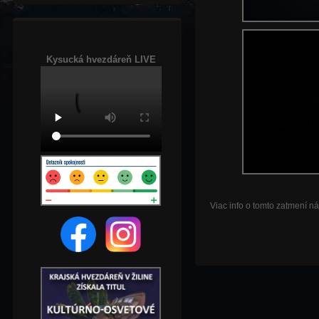
Kysucká hvezdáreň LIVE
Viac info o tomto zatmení n