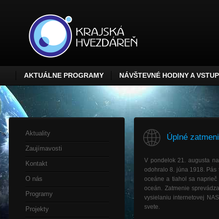
AKTUÁLNE PROGRAMY
NÁVŠTEVNÉ HODINY A VSTU
Aktuality
Úplné zatmeni
Zaujímavosti
V pondelok 21. augusta na
Kontakt
odohralo 8. júna 1918. Pás 
O nás
oceáne a tiahol sa naprieč
oceán. Zatmenie sprevádza
Programy
vysielaniu internetovej NA
svete.
Projekty