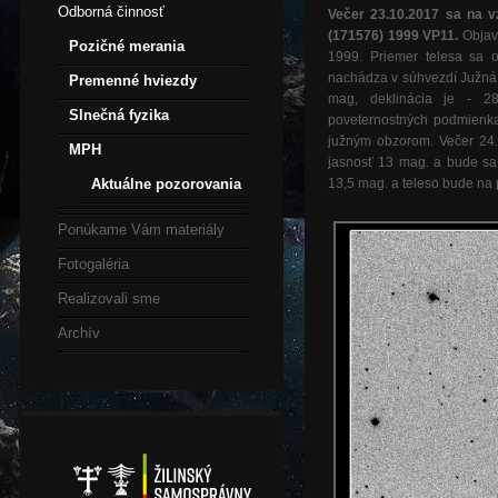
Odborná činnosť
Večer 23.10.2017 sa na vz
(171576) 1999 VP11.
Objave
Pozičné merania
1999. Priemer telesa sa 
nachádza v súhvezdí Južná 
Premenné hviezdy
mag, deklinácia je - 
Slnečná fyzika
poveternostných podmienk
južným obzorom. Večer 24.
MPH
jasnosť 13 mag. a bude sa 
Aktuálne pozorovania
13,5 mag. a teleso bude na 
Ponúkame Vám materiály
Fotogaléria
Realizovali sme
Archív