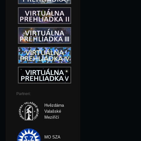
Partneri:
Hvězdárna
Valašské
Meziříčí
MO SZA