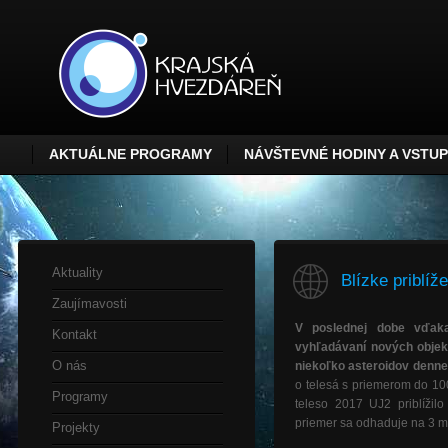
AKTUÁLNE PROGRAMY
NÁVŠTEVNÉ HODINY A VSTU
Aktuality
Blízke priblí
Zaujímavosti
V poslednej dobe vďak
Kontakt
vyhľadávaní nových obje
O nás
niekoľko asteroidov denne
o telesá s priemerom do 10
Programy
teleso 2017 UJ2 priblíži
priemer sa odhaduje na 3 m
Projekty