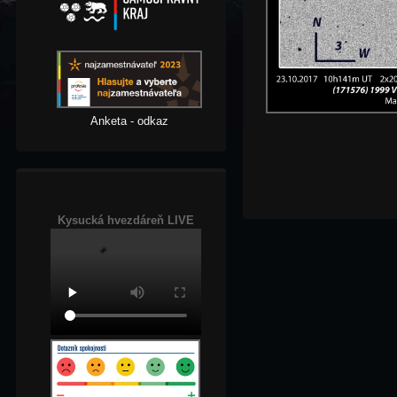
Anketa - odkaz
Kysucká hvezdáreň LIVE