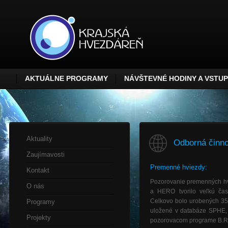
AKTUÁLNE PROGRAMY
NÁVŠTEVNÉ HODINY A VSTU
Aktuality
Odborná činno
Zaujímavosti
Premenné hviezdy:
Kontakt
Pozorovanie premenných h
O nás
a HERO tvorilo veľkú čas
Celkovo bolo urobených 35
Programy
uložené v databáze SPHE, z
Projekty
pozorovacom programe B.R