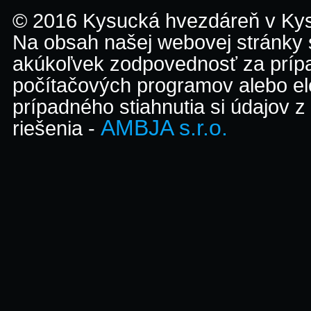
© 2016 Kysucká hvezdáreň v K
Na obsah našej webovej stránky
akúkoľvek zodpovednosť za prípa
počítačových programov alebo el
prípadného stiahnutia si údajov z
AMBJA s.r.o.
riešenia -