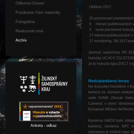
Odborná činnosť
Október 2017
Ponúkame Vám materiály
35
pozorovaní premenných 
Fotogaléria
6
meraní publikovaných 
3
nové premenné hviezd
Realizovali sme
17
meraní publikovaných v
Archív
17
monitoring SN 2017eaw,
Jasnosť supernovy SN 201
hviezda UCAC4 722-072397 
Je to hviezda typu DSCT s t
Medziplanétárna hmota:
Na Kysuckej hvezdárni v 
kamery na záznam meteorov
siete SVMN (Slovak Vide
Camera) v rámci stredoeuró
European MEteor NeTwork)
Kamerou AMOS bolo získan
Anketa - odkaz
kamery), kamerou NFC bo
záznamov je možné napr. vyp