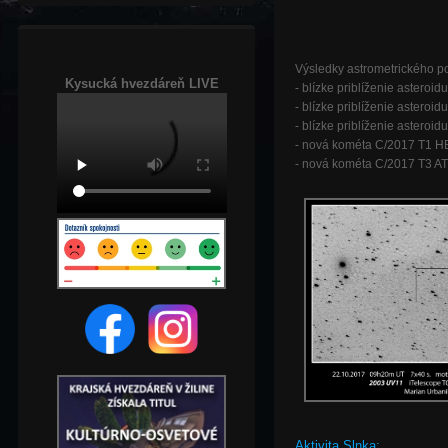
Výsledky astrometrického p
Kysucká hvezdáreň LIVE
- blízke priblíženie asteroi
- blízke priblíženie asteroi
- blízke priblíženie astero
- nová kométa C/2017 T1 
- nová kométa C/2017 T3 A
Aktivita Slnka: