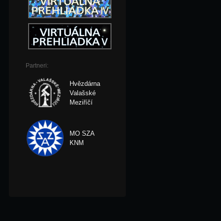
Partneri:
Hvězdárna
Valašské
Meziříčí
MO SZA
KNM