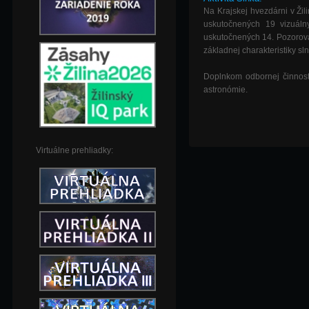
Na Krajskej hvezdárni v Žil
uskutočnených 19 vizuál
uskutočnených 14. Pozorova
základnej charakteristiky sl
Doplnkom odbornej činnosti
astronómie.
Virtuálne prehliadky: