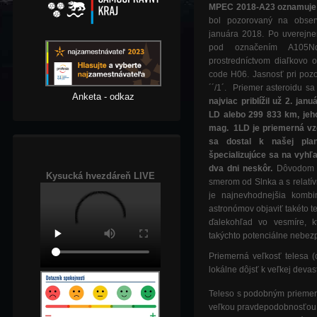
MPEC 2018-A23 oznamuje 
bol pozorovaný na obse
januára 2018. Po uverejn
pod označením A105NqE
prostredníctvom diaľkovo
code H06. Jasnosť pri pozo
´´/1´. Priemer asteroidu s
Anketa - odkaz
najviac priblížil už 2. ja
LD alebo 299 833 km, jeh
mag. 1LD je priemerná vz
sa dostal k našej plan
špecializujúce sa na vyhľa
dva dni neskôr.
Dôvodom bo
Kysucká hvezdáreň LIVE
smerom od Slnka a s relatí
je najnevhodnejšia kombi
astronómov objaviť takéto 
ďalekohľad vo vesmíre, k
takýchto potenciálne nebezp
Priemerná veľkosť telesa 
lokálne dôjsť k veľkej devast
Teleso s podobným priemer
veľkou pravdepodobnosťou e