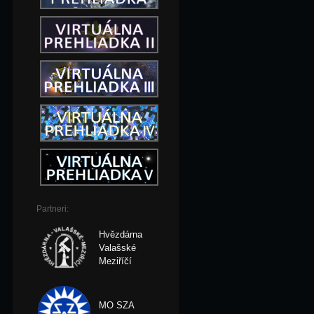
Partneri:
Hvězdárna
Valašské
Meziříčí
MO SZA