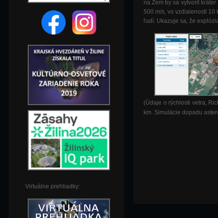
na Zem by sa vytvoril kráte
500 m/s, vo vzdialenosti 1
ľudí. Ukazuje sa, že explóz
(Údaje o rýchlosti vetra, R
km. Simulácie dopadu aster
Virtuálne prehliadky: