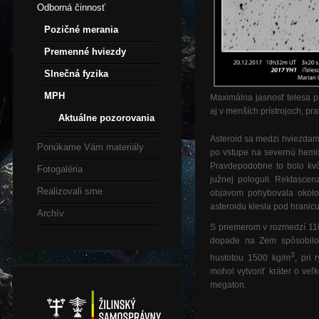
Odborná činnosť
Pozičné merania
Premenné hviezdy
Slnečná fyzika
MPH
Maximálna jasnosť telesa pr
aj v menších prístrojoch, p
Aktuálne pozorovania
Asteroid sa medzi hviezdami
Ponúkame Vám materiály
po vstupe na severnú hemis
Pravdepodobne to bolo kvô
Fotogaléria
južnej pologuli. Rektascen
Realizovali sme
objavom pohybovala okolo
asteroidu klesla pod hranic
Archív
S priemerom v rozmedzí 110
dopade na Zem spôsobilo 
3
hustotou 1500 kg/m
, pri
mohol vytvoriť kráter o ve
megaton.