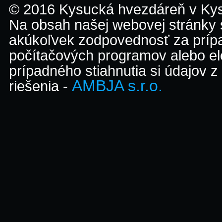
© 2016 Kysucká hvezdáreň v K
Na obsah našej webovej stránky
akúkoľvek zodpovednosť za prípa
počítačových programov alebo el
prípadného stiahnutia si údajov z
AMBJA s.r.o.
riešenia -