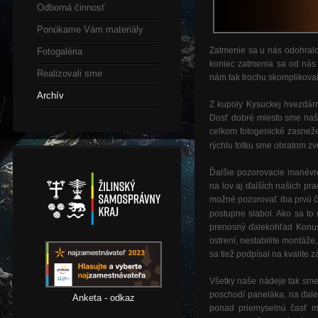
Odborná činnosť
Ponúkame Vám materiály
Zatmenie sa u nás odohral
Fotogaléria
koniec zatmenia sa od nás
Realizovali sme
nám tak trochu skomplikoval
Archív
Z kupoly Kysuckej hvezdár
Dosť dobré miesto sme našl
celkom fotogenické zasneže
rýchlu fotku sme obratom z
Ďalšie pozorovacie manévre
na lov aj ďalších našich pr
možné pozorovať iba prvú ča
postupne slabol. Ako sa to 
prenosný ďalekohľad Konus
ostrení, nestabilite montáž
sa tiež podpísal na kvalite 
Všetky naše nádeje tak smer
poschodí paneláka, na ďal
Anketa - odkaz
ponad priemyselnú časť me