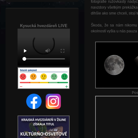
fotografie ružovkastý nády
navzdory všetkým prekážkam
dlhšie ako sme chceli, stojí
Škoda, že sa nám nikomu 
Kysucká hvezdáreň LIVE
okolností vyšla u nás pauz
Pos