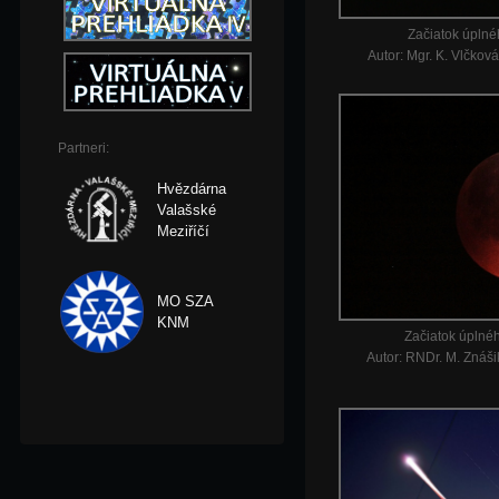
Začiatok úplné
Autor: Mgr. K. Vlčková
Partneri:
Hvězdárna
Valašské
Meziříčí
MO SZA
KNM
Začiatok úplné
Autor: RNDr. M. Znáši