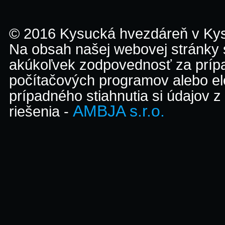
© 2016 Kysucká hvezdáreň v K
Na obsah našej webovej stránky
akúkoľvek zodpovednosť za prípa
počítačových programov alebo el
prípadného stiahnutia si údajov z
AMBJA s.r.o.
riešenia -