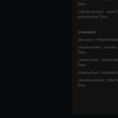
Žilina
„Výlet do Vesmíru“ - Greta
dobrovoľníkov, Žilina
5. kategória
„Bez názvu“ - Rebeka Badán
„Vesmírna flotila“ - Veronik
Žilina
„Temná hmota“ - Terézia Mi
Žilina
„Polárna žiara“ - Ema Bebčá
„Vesmírna obloha“ - Sofia V
Žilina