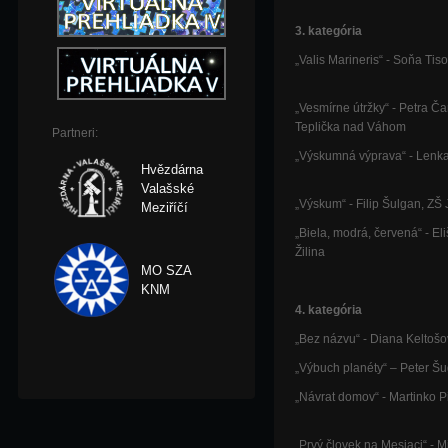
3. kategória
„Valis Marineris“ - Soňa Tis
„Vesmírne útržky“ - Petra Č
Teplička nad Váhom
Partneri:
„Výskumná výprava“ - Lenka 
Hvězdárna
Valašské
„Výskum“ - Filip Šulgan, ZŠ 
Meziříčí
„Biela, modrá, červená“ - E
Žilina
MO SZA
KNM
4. kategória
„Bez názvu“ - Diana Keltošo
„Výbuch planéty“ – Peter Šu
„Návrat domov“ - Martinko P
„Prvý človek na Mesiaci“ -