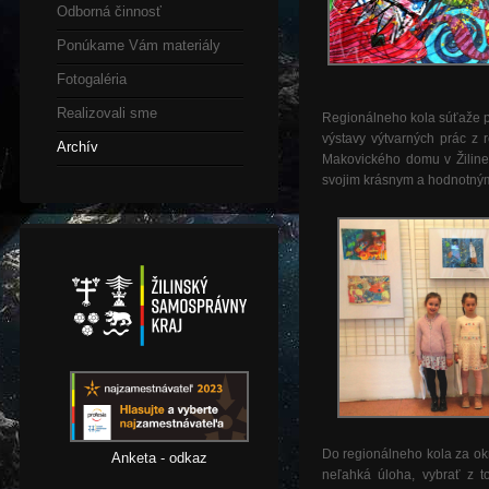
Odborná činnosť
Ponúkame Vám materiály
Fotogaléria
Realizovali sme
Regionálneho kola súťaže p
výstavy výtvarných prác z 
Archív
Makovického domu v Žiline.
svojim krásnym a hodnotný
Do regionálneho kola za o
Anketa - odkaz
neľahká úloha, vybrať z t