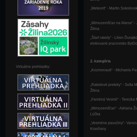
„Meteorit“ - Martin Sokolov
„Mimozemšťan na Marse“ - 
Žilina
„Štart rakety“ - Lilien Ďura
elokované pracovisko Bytči
2. kategória
Virtuálne prehliadky:
„Kozmonauti“ - Michaela Pas
„Raketové preteky“ - Sofia 
Žilina
„Farebný Vesmír“ - Terezka
„Mimozemšťan“ - Adriana Ži
Lúčka
„Vesmírne pavučiny“- Vane
Krasňany