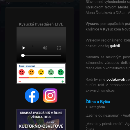
Slávnostné vyhodnotenie s
Kysuckom Novom Meste
.
Alena Ďuriaková a DiS.art
Výstavu postupujúcich prá
Kysucká hvezdáreň LIVE
knižnice v Kysuckom Nov
Výsledky regionálneho kol
galérii
pozrieť v našej
.
Nakoľko sa niektorým post
zákonného zástupcu dotknu
respektíve o kontaktovanie 
poďakovali
Radi by sme
vše
budúci rok! V neposledno
aktívnych umelc
ov.
Žilina a Bytča
1. kategória
„Letíme do neznáma“ - Agát
„Vesmírny prieskumník“ - A
Žilina