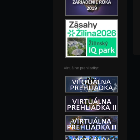
Virtuálne prehliadky: