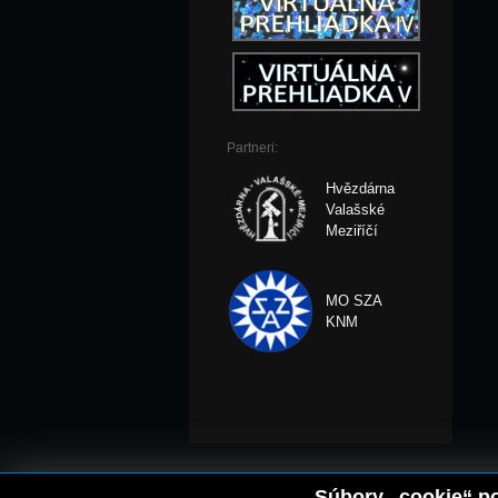
Partneri:
Hvězdárna
Valašské
Meziříčí
MO SZA
KNM
Súbory „cookie“ po