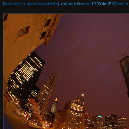
Nenechajte si ujsť tento jedinečný zážitok v čase od 10.00 do 15.00 hod. v