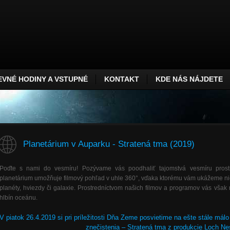
VNÉ HODINY A VSTUPNÉ
KONTAKT
KDE NÁS NÁJDETE
Planetárium v Auparku - Stratená tma (2019)
Poďte s nami do vesmíru! Pozývame vás poodhaliť tajomstvá vesmíru prost
planetárium umožňuje filmový pohľad v uhle 360°, vďaka ktorému vám ukážeme niel
planéty, hviezdy či galaxie. Prostredníctvom našich filmov a programov vás vša
hlbín oceánu.
V piatok 26.4.2019 si pri príležitosti Dňa Zeme posvietime na ešte stále má
znečistenia – Stratená tma z produkcie Loch Ne