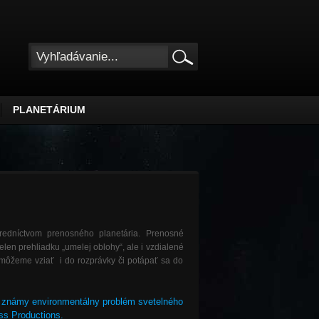
PLANETÁRIUM
redníctvom prenosného planetária. Prenosné
en prehliadku „umelej oblohy“, ale i vzdialené
k môžeme vziať i do rozprávky či potápať sa do
lo známy environmentálny problém svetelného
ss Productions.