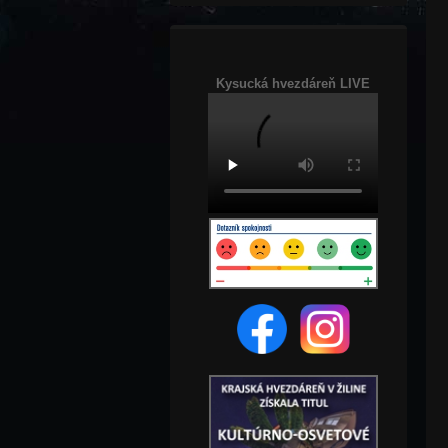
Kysucká hvezdáreň LIVE