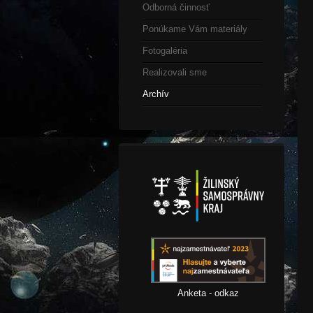
Odborná činnosť
Ponúkame Vám materiály
Fotogaléria
Realizovali sme
Archív
Anketa - odkaz