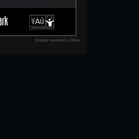
Krajská hvezdáreň v Žiline