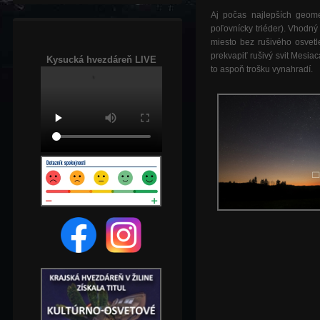
Aj počas najlepších geo
poľovnícky triéder). Vhodný 
miesto bez rušivého osvetl
prekvapiť rušivý svit Mesia
Kysucká hvezdáreň LIVE
to aspoň trošku vynahradí.