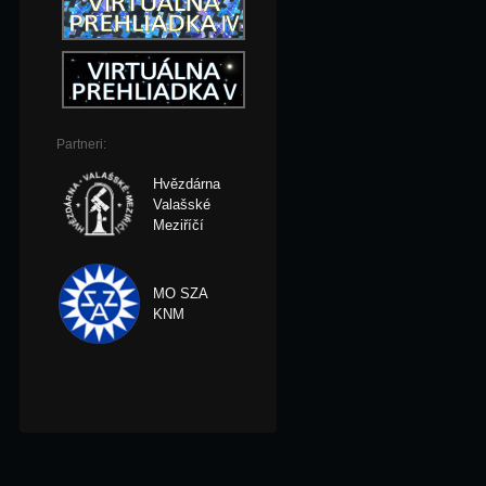
Partneri:
Hvězdárna
Valašské
Meziříčí
MO SZA
KNM