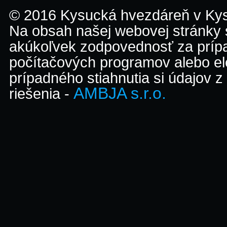
© 2016 Kysucká hvezdáreň v K
Na obsah našej webovej stránky
akúkoľvek zodpovednosť za prípa
počítačových programov alebo el
prípadného stiahnutia si údajov z
AMBJA s.r.o.
riešenia -