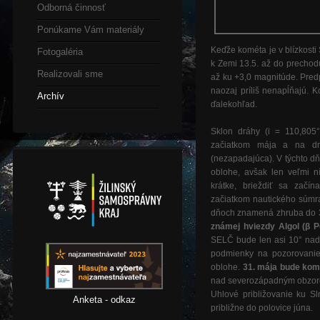
Odborná činnosť
Ponúkame Vám materiály
Keďže kométa je v blízkosti
Fotogaléria
k Zemi 13.5. až do prechod
Realizovali sme
až ku +3,0 magnitúde. Predp
naozaj príliš nenapĺňajú. 
Archív
ďalekohľad.
Sklon dráhy (i = 110,805°
začiatkom mája a na dr
(nezapadajúca). V týchto 
oblohe, avšak len veľmi 
krátke, brieždiť sa začí
začiatkom nautického súmra
dňoch znamená zhruba do 
známej hviezdy Algol (β P
SELČ bude len asi 10° nad
podmienky na pozorovanie
oblohe.
31. mája bude komé
nad severozápadným obzorom
Uhlové približovanie ku S
Anketa - odkaz
približne do polovice júna.