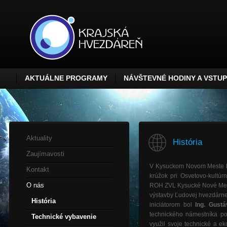
AKTUÁLNE PROGRAMY
NÁVŠTEVNÉ HODINY A VSTU
Aktuality
História
Zaujímavosti
V Kysuckom Novom Meste bo
Kontakt
krúžok pri Osvetovo-kultú
O nás
ROH ZVL Kysucké Nové Mesto
výstavby Ľudovej hvezdárn
História
iniciátorom bol
Ing. Gustá
technického námestníka po
Technické vybavenie
využil svoje technické a ek