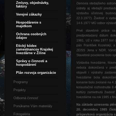
Zmluvy, objednávky,
členovia vtedajšieho astrono
faktúry
ústrety aj vtedajší predse
výstavbu účelovej budovy
Verejné zákazky
22.3.1977). Žiadosť o vyd
Hospodárenie s
14.6.1977 MÚ odbor výstavb
majetkom
Prvé stavebné práce sa
Ochrana osobných
predpokladaný dátum dok
údajov
1981. Už v roku 1977 bol o
pán František Kozelský, a
Etický kódex
zamestnancov Krajskej
ZEISS Jena v NDR. Výroba 
hvezdárne v Žiline
Stavebné povolenie bolo vy
Správy o činnosti a
Výstavba hvezdárne, hlavn
hospodárení
nebola dokončená v pred
Plán rozvoja organizácie
objavili i výstrahy zasta
hvezdárne bola dokonče
Programy
konanie bolo zvolané na 4.
kolaudačné rozhodnutie 8.
Projekty
kultúry zamietnutá žiados
hvezdárne na rok 1985 z fi
Odborná činnosť
Na základe uznesenia plé
Ponúkame Vám materiály
20. decembra 1985 čísl
Fotogaléria
príspevková organizácia 