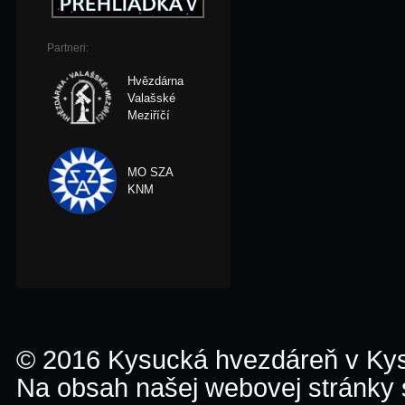
Partneri:
Hvězdárna
Valašské
Meziříčí
MO SZA
KNM
© 2016 Kysucká hvezdáreň v K
Na obsah našej webovej stránky