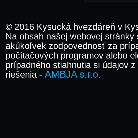
© 2016 Kysucká hvezdáreň v K
Na obsah našej webovej stránky
akúkoľvek zodpovednosť za prípa
počítačových programov alebo el
prípadného stiahnutia si údajov z
AMBJA s.r.o.
riešenia -