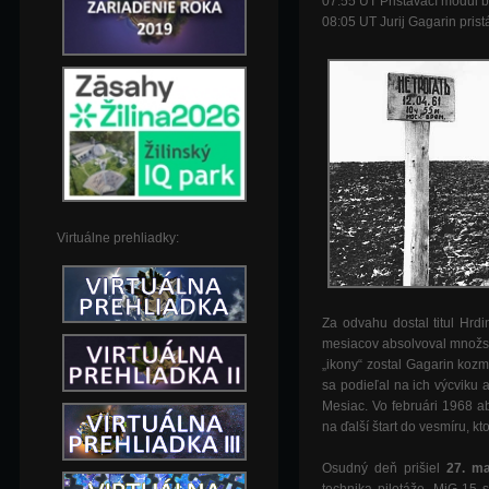
07:55 UT
Pristávací modul b
08:05 UT
Jurij Gagarin pris
Virtuálne prehliadky:
Za odvahu dostal titul Hr
mesiacov absolvoval množstv
„ikony“ zostal Gagarin koz
sa podieľal na ich výcviku 
Mesiac. Vo februári 1968 a
na ďalší štart do vesmíru, k
Osudný deň prišiel
27. m