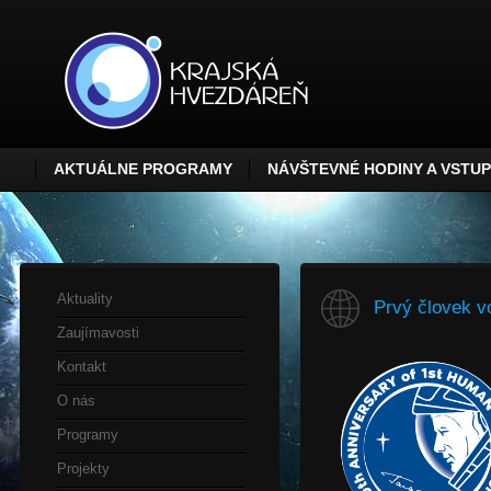
AKTUÁLNE PROGRAMY
NÁVŠTEVNÉ HODINY A VSTU
Aktuality
Prvý človek vo
Zaujímavosti
Kontakt
O nás
Programy
Projekty