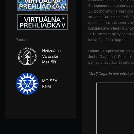
technika pilotáže. MiG-15 
Serjoginom na palube sa zr
Sú pochovaný na čestnom 
sa konal 30. marca 1968. O
úplne jednoznačnému záve
konšpiračných teórií o príč
2011. Ak sa aj nikdy nedozvi
Partneri:
ten deň prišiel o legendu.
Hvězdárna
Dátum 12. apríl vstúpil do 
Valašské
Juriho Gagarina“. Pamiatku 
Meziříčí
pamätnú tabuľku. Na jeho p
"Jurij Gagarin nás všetký
MO SZA
KNM