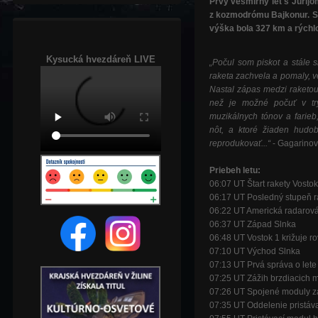
Prvý vesmírny let s Jurij
z kozmodrómu Bajkonur. Sa
výška bola 327 km a rýchl
Kysucká hvezdáreň LIVE
„Počul som piskot a stále si
raketa zachvela a pomaly, v
Nastal zápas medzi raketou 
než je možné počuť v tr
muzikálnych tónov a farieb
nôt, a ktoré žiaden hudo
reprodukovať...“
- Gagarinov 
Priebeh letu:
06:07 UT
Štart rakety Vosto
06:17 UT
Posledný stupeň r
06:22 UT
Americká radarová
06:37 UT
Západ Slnka
06:48 UT
Vostok 1 križuje ro
07:10 UT
Východ Slnka
07:13 UT
Prvá správa o lete
07:25 UT
Zážih brzdiacich 
07:26 UT
Spojené moduly za
07:35 UT
Oddelenie pristáv