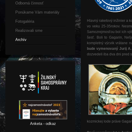
Odborná činnosť
Ponúkame Vám materiály
Hlavný raketový inžinier a 
Fotogaléria
vo veku 25-35rokov. Nesmú
Realizovali sme
Samozrejmosťou bol ich výbo
šesť. Boli to Gagarin, Neľ
Archív
kompletný výcvik vrátane ná
bude vymenovaný Jurij A.
dozvedeli iba dva dni pred 
kozmickej lode práve Gaga
Anketa - odkaz