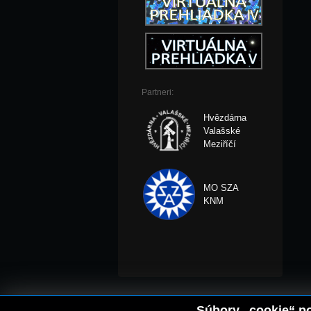
Partneri:
Hvězdárna
Valašské
Meziříčí
MO SZA
KNM
Súbory „cookie“ po