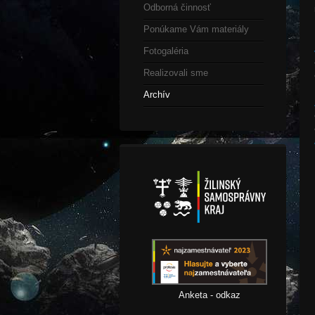
Odborná činnosť
Ponúkame Vám materiály
Fotogaléria
Realizovali sme
Archív
Anketa - odkaz