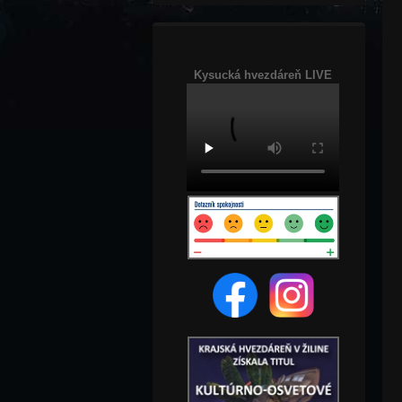
Kysucká hvezdáreň LIVE