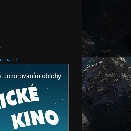
“
r a Saturn“