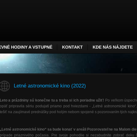
VNÉ HODINY A VSTUPNÉ
KONTAKT
KDE NÁS NÁJDETE
Letné astronomické kino (2022)
Leto a prázdniny sú konečne tu a treba si ich poriadne užiť!
Po veľkom úspechu
opäť pripravila sériu podujatí priamo pod hviezdami - „Letné astronomické kino
tešiť na zaujímavé prednášky pod holým nebom spojené s pozorovaním tých najkraj
„Letné astronomické kino“ sa bude konať v areáli
Pozorovateľne na Malom diel
prípade priaznivého počasia. Pre svoje pohodlie si nezabudnite zobrať deku či