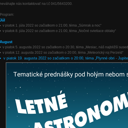
neváhajte nás kontaktovať na t.č 041/5643200.
Program:
Júl
•
v piatok 1. júla 2022 so začiatkom o 21:00, téma „Súmrak a noc“
• v piatok 8. júla 2022 so začiatkom o 21:00, téma „Nočné svietiace oblaky“
August
• v piatok 5. augusta 2022 so začiatkom o 20:30, téma „Mesiac, náš najbližší sused
• v piatok 12. augusta 2022 so začiatkom o 20:00, téma „Meteorický roj Perzeíd“
• v piatok 19. augusta 2022 so začiatkom o 20:00, téma „Plynné obri - Jupite