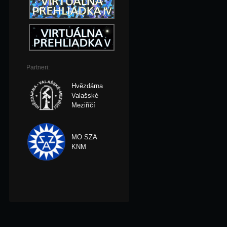
Partneri:
Hvězdárna
Valašské
Meziříčí
MO SZA
KNM