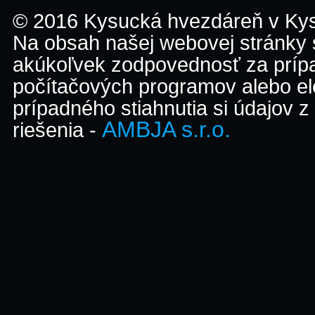
© 2016 Kysucká hvezdáreň v K
Na obsah našej webovej stránky
akúkoľvek zodpovednosť za prípa
počítačových programov alebo el
prípadného stiahnutia si údajov z
AMBJA s.r.o.
riešenia -