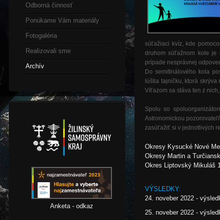
Odborná činnosť
Ponúkame Vám materiály
Fotogaléria
súťažiaci kvíz, kde pomoco
Realizovali sme
druhom súťažnom kole je d
prípade nesprávnej odpoved
Archív
Do semifinálového kola pos
lúštia tajničku, ktorá skrý
Víťazom sa stáva ten z nich,
Spolu so spoluorganizáto
Astronomickou pozorovateľň
zasúťažiť si v jednotlivých 
Okresy Kysucké Nové Mes
Okresy Martin a Turčiansk
Okres Liptovský Mikuláš 
VÝSLEDKY:
24. noveber 2022 - výsl
Anketa - odkaz
25. noveber 2022 - výsle