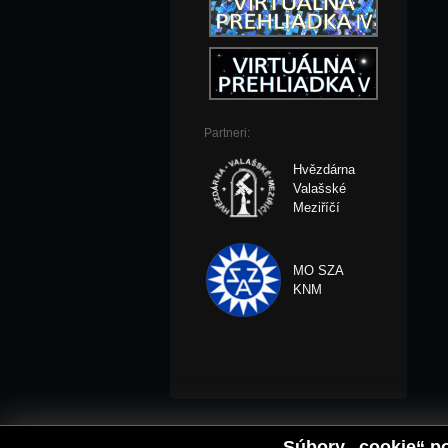
Partneri:
Hvězdárna
Valašské
Meziříčí
MO SZA
KNM
Súbory „cookie“ po