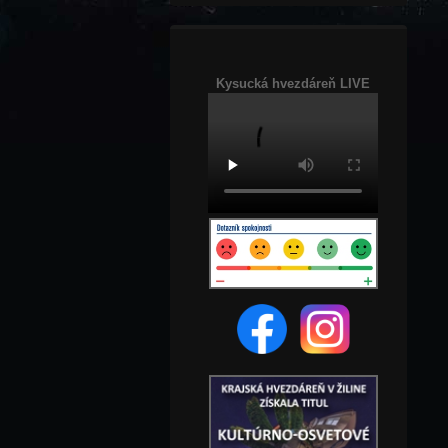
Kysucká hvezdáreň LIVE