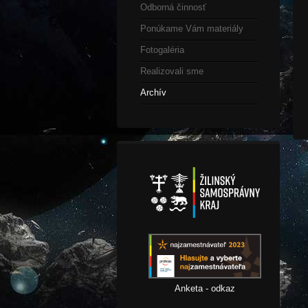
Odborná činnosť
Ponúkame Vám materiály
Fotogaléria
Realizovali sme
Archív
Anketa - odkaz