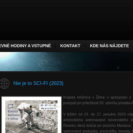
VNÉ HODINY A VSTUPNÉ
KONTAKT
KDE NÁS NÁJDETE
Nie je to SCI-FI (2023)
Krajská knižnica v Žiline v spolupráci s 
podujatí pri príležitosti 50. výročia pristáti
V týždni od 23. do 27. januára 2023 náj
americkému astronautovi slovenského 
človeku, ktorý kráčal po povrchu Mesiaca. 
sprievodné podujatia, prednášky, besedy, 