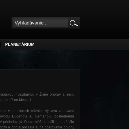
PLANETÁRIUM
Krajskou hvezdárňou v Žiline pripravila sériu
a Apollo 17 na Mesiaci.
dete v priestoroch knižnice výstavu venovanú
pôvodu Eugenovi A. Cernanovi, poslednému
V priebehu týždňa sa môžete tešiť aj na ďalšie
kvízy a podľa počasia aj na pozrovanie oblohy