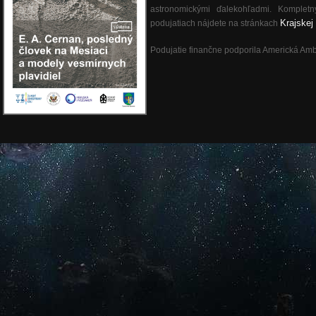
astronomickými ďalekohľadmi. Kompletn
Krajskej 
podujatiach nájdete na stránkach
Podujatie finančne podporila Americká Amb