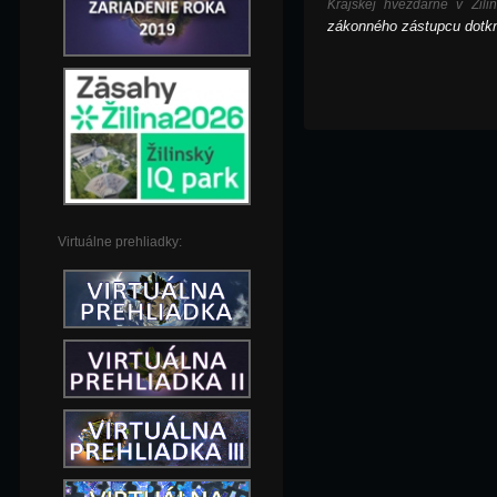
Krajskej hvezdárne v Ži
zákonného zástupcu dotkn
Virtuálne prehliadky: