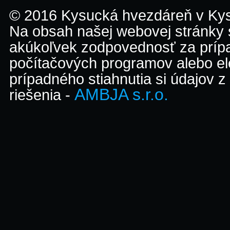
© 2016 Kysucká hvezdáreň v K
Na obsah našej webovej stránky
akúkoľvek zodpovednosť za prípa
počítačových programov alebo el
prípadného stiahnutia si údajov z
AMBJA s.r.o.
riešenia -