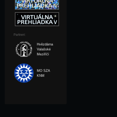
Partneri:
Hvězdárna
Valašské
Meziříčí
MO SZA
KNM