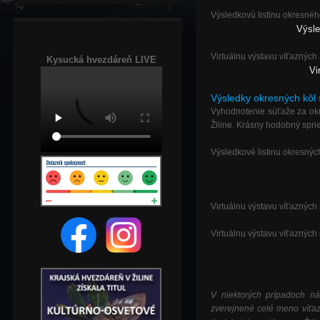
Výsledkovú listinu okresného
Výsle
Virtuálnu výstavu víťazných
Kysucká hvezdáreň LIVE
V
i
Výsledky okresných kôl 
Vyhodnotenie súťaže za okr
Žiline. Krásny hodobný spri
Výsledkové listinu okresných
Virtuálnu výstavu víťazných 
Virtuálnu výstavu víťazných p
V niektorých prípadoch n
zverejnené celé meno víťa