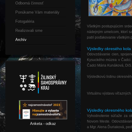
Odborná činnosť
Ponúkame Vám materiály
Fotogaléria
Všetkým postupujúcim srde
Realizovali sme
nádejným umelcom, ktorí sa
patrí poďakovanie všetkým 
Archív
Výsledky okresého kola
Odovzdávanie cien, spojené
Kysuckého múzea v Čadci. 
Čadci Mária Kunáková, DiS. 
Výsledkovú listinu okresného
Virtuálnu výstavu víťazných 
Výsledky okresného kol
Vyhodnotenie súťaže za ok
Novom Meste. Odovzdávani
Anketa - odkaz
a
Mgr. Alena Ďuriaková, pe