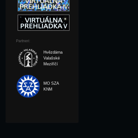
Partneri:
Hvězdárna
Valašské
Meziříčí
MO SZA
KNM