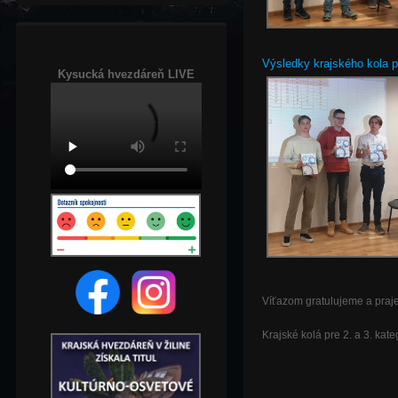
Výsledky krajského kola p
Kysucká hvezdáreň LIVE
Víťazom gratulujeme a praje
Krajské kolá pre 2. a 3. kat