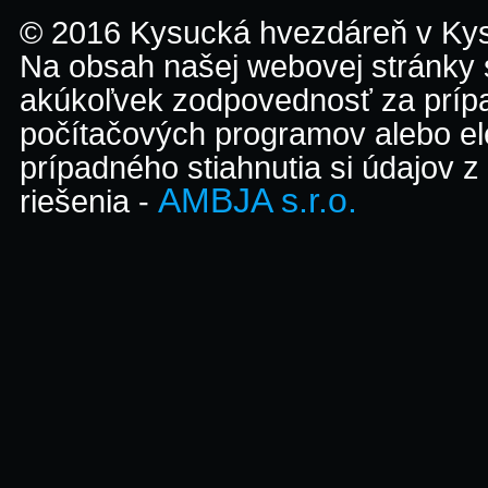
© 2016 Kysucká hvezdáreň v K
Na obsah našej webovej stránky
akúkoľvek zodpovednosť za prípa
počítačových programov alebo el
prípadného stiahnutia si údajov z
AMBJA s.r.o.
riešenia -