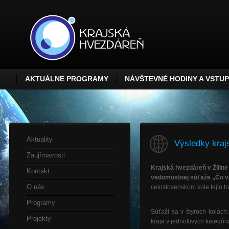
AKTUÁLNE PROGRAMY
NÁVŠTEVNÉ HODINY A VSTU
Aktuality
Výsledky kraj
Zaujímavosti
Krajská hvezdáreň v Žiline
Kontakt
vedomostnej súťaže „Čo v
O nás
celoslovenskom kole tejto t
Programy
Súťaží sa v štyroch kolách
Projekty
kraja v jednotlivých kategó