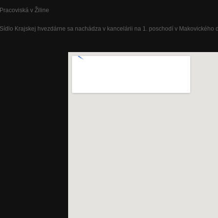
Pracoviská v Žiline
Sídlo Krajskej hvezdárne sa nachádza v kancelárii na 1. poschodí v Makovického do