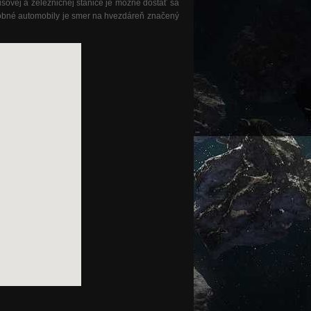
sovej a železničnej stanice je možné dostať sa
osobné automobily je smer na hvezdáreň značený