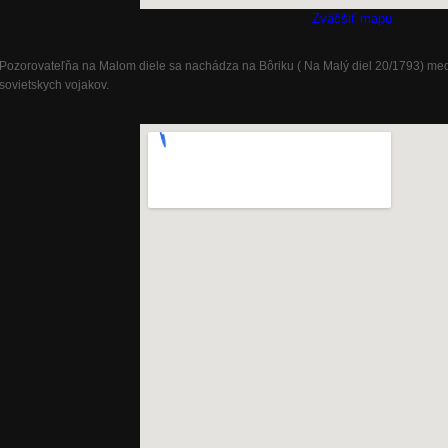
Zväčšiť mapu
Pozorovateľňa na Malom diele sa nachádza na Bôriku ( Na Malý diel 20/1793) me
sovietskych vojakov.