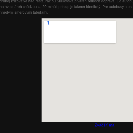
druhej križovatke nad reštauráciou Suľkovská piváreň odbočiť doprava. Od autobu
na hvezdáreň chôdzou za 20 minút, prístup je takmer identický. Pre autobusy a 
hnedými smerovými tabuľami.
Zväčšiť ma