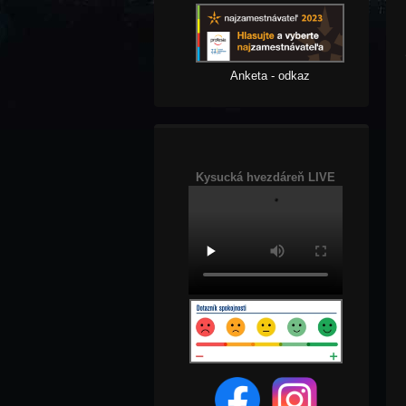
Anketa - odkaz
Kysucká hvezdáreň LIVE