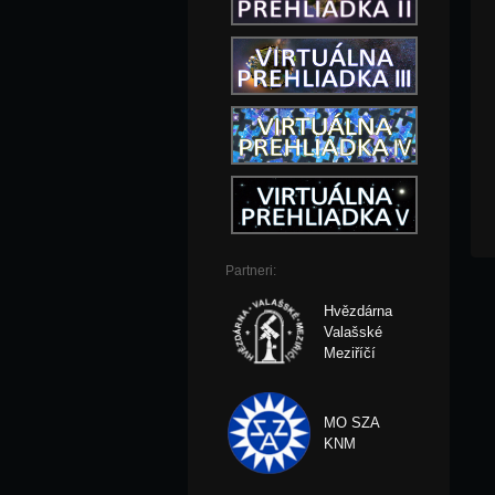
Partneri:
Hvězdárna
Valašské
Meziříčí
MO SZA
KNM