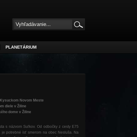
PLANETÁRIUM
v Kysuckom Novom Meste
 diele v Žiline
ého dome v Žiline
sta s názvom Suľkov. Od odbočky z cesty E75
a je potrebné ísť smerom na obec Nesluša. Na