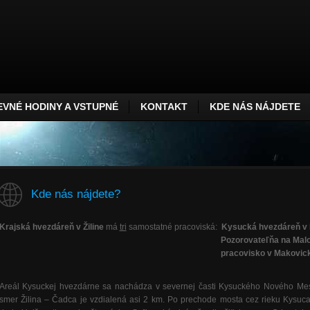
VNÉ HODINY A VSTUPNÉ
KONTAKT
KDE NÁS NÁJDETE
Kde nás nájdete?
Krajská hvezdáreň v Žiline
má
tri
samostatné pracoviská:
Kysucká hvezdáreň 
Pozorovateľňa na Malom
pracovisko v Makovick
Areál Kysuckej hvezdárne sa nachádza v severnej časti Kysuckého Nového Me
smer Žilina – Čadca je vzdialená asi 2 km. Po prechode mosta cez rieku Kysuc