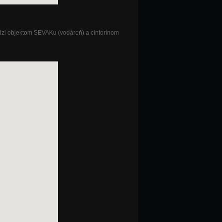
dzi objektom SEVAKu (vodáreň) a cintorínom