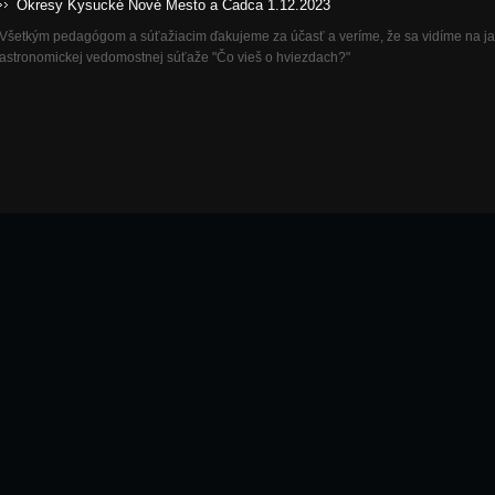
Okresy Kysucké Nové Mesto a Čadca 1.12.2023
Všetkým pedagógom a súťažiacim ďakujeme za účasť a veríme, že sa vidíme na jar
astronomickej vedomostnej súťaže "Čo vieš o hviezdach?"