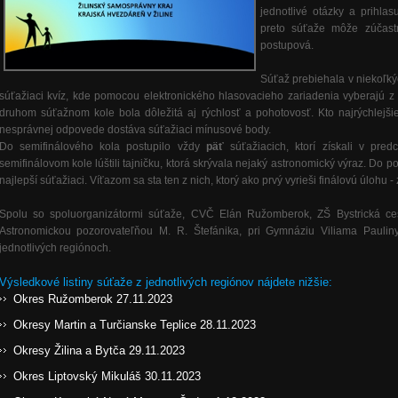
jednotlivé otázky a prihla
preto súťaže môže zúčast
postupová.
Súťaž prebiehala v niekoľkýc
súťažiaci kvíz, kde pomocou elektronického hlasovacieho zariadenia vyberajú 
druhom súťažnom kole bola dôležitá aj rýchlosť a pohotovosť. Kto najrýchlej
nesprávnej odpovede dostáva súťažiaci mínusové body.
Do semifinálového kola postupilo vždy
päť
súťažiacich, ktorí získali v pre
semifinálovom kole lúštili tajničku, ktorá skrývala nejaký astronomický výraz. Do p
najlepší súťažiaci. Víťazom sa sta ten z nich, ktorý ako prvý vyrieši finálovú úlohu
Spolu so spoluorganizátormi súťaže, CVČ Elán Ružomberok, ZŠ Bystrická c
Astronomickou pozorovateľňou M. R. Štefánika, pri Gymnáziu Viliama Paulin
jednotlivých regiónoch.
Výsledkové listiny súťaže z jednotlivých regiónov nájdete nižšie:
Okres Ružomberok 27.11.2023
Okresy Martin a Turčianske Teplice 28.11.2023
Okresy Žilina a Bytča 29.11.2023
Okres Liptovský Mikuláš 30.11.2023