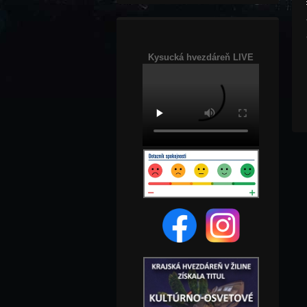
Kysucká hvezdáreň LIVE