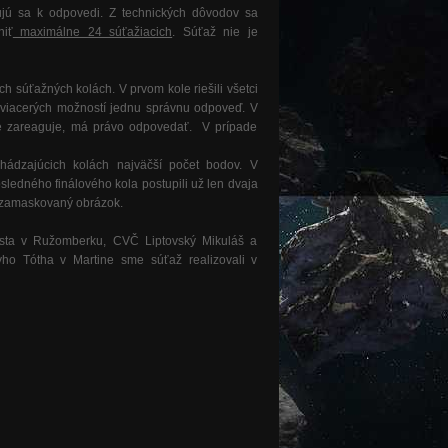
sujú sa k odpovedi. Z technických dôvodov sa
niť
maximálne 24 súťažiacich
. Súťaž nie je
h súťažných kolách. V prvom kole riešili všetci
z viacerých možností jednu správnu odpoveď. V
šie zareaguje, má právo odpovedať. V prípade
dchádzajúcich kolách najväčší počet bodov. V
osledného finálového kola postupili už len dvaja
 - zamaskovaný obrázok.
esta v Ružomberku, CVČ Liptovský Mikuláš a
yho Tótha v Martine sme súťaž realizovali v