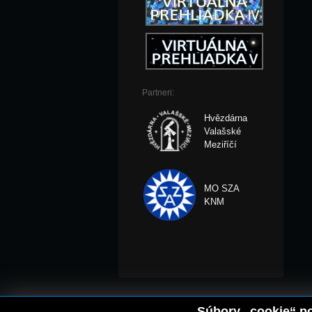
Partneri:
Hvězdárna
Valašské
Meziříčí
MO SZA
KNM
Súbory „cookie“ po