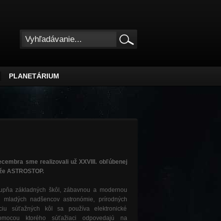
PLANETÁRIUM
embra sme realizovali už XXVIII. obľúbenej
aže ASTROSTOP.
stupňa základných škôl, zábavnou a modernou
i mladých nadšencov astronómie, prírodných
áciu súťažných kôl sa používa elektronické
pomocou ktorého súťažiaci odpovedajú na