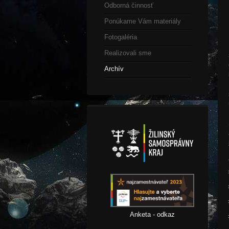
Odborná činnosť
Ponúkame Vám materiály
Fotogaléria
Realizovali sme
Archív
Anketa - odkaz