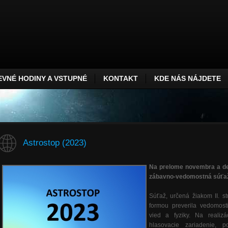
VNÉ HODINY A VSTUPNÉ
KONTAKT
KDE NÁS NÁJDETE
Astrostop (2023)
Na prelome novembra a dec
zábavno-vedomostná súť
Súťaž, určená žiakom II. 
formou preverila vedomost
vied a fyziky. Na realiz
hlasovacie zariadenie, 