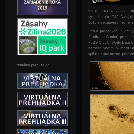
v roku 1843. Na základe do
cyklu február 1755. Ďalej d
2018 s maximom slnečnej akti
Podľa predpovedí a analý
Prediction Center) predpok
Podľa SILSO (World Data Ce
nastane maximum
medzi d
spätne z pozorovaní približ
Virtuálne prehliadky: