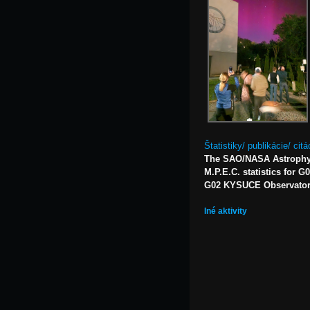
Štatistiky/ publikácie/ citá
The SAO/NASA Astrophy
M.P.E.C. statistics for G
G02 KYSUCE Observatory,
Iné aktivity