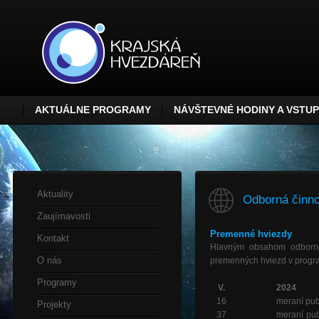
AKTUÁLNE PROGRAMY
NÁVŠTEVNÉ HODINY A VSTU
Aktuality
Odborná činno
Zaujímavosti
Premenné hviezdy
Kontakt
Hlavným obsahom odborne
O nás
premenných hviezd v progr
Programy
V.
2024
16
meraní pub
Projekty
37
meraní pub