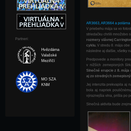
AR3663, AR3664 a polárna 
V priebehu mája sa vo fotos
striedačku chrlili množstvo s
Partneri:
rozmery slávnej Carrington
cyklu.
V stredu 8. mája obe 
Hvězdárna
následne aj ďalšie, všetky 
Valašské
Predpovede a monitory predp
Meziříčí
v nižších zemepisných šír
Slnečné erupcie z 8. mája 
aj zo stredných zemepisný
MO SZA
KNM
Jej intenzita prekvapila a
bola aj napriek pouličnému
výraznejšia vlna, prišla po 
Slnečná aktivita bude zrejme