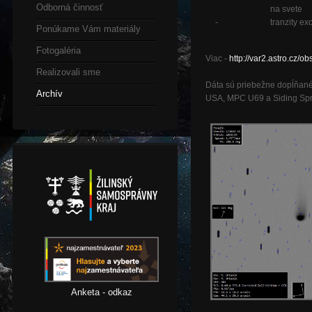
Odborná činnosť
na svete
-
tranzity ex
Ponúkame Vám materiály
Fotogaléria
Viac -
http://var2.astro.cz
Realizovali sme
Dáta sú priebežne dopĺňané
Archív
USA, MPC U69 a Siding Spri
Anketa - odkaz