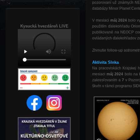
pozorovaní už známych NEO
databázy Minor Planet Cente
V mesiaci
máj 2024
bolo 
Kysucká hvezdáreň LIVE
použitím ďalekohľadu Orio
publikované na NEOCP conf
ovládaných ďalekohľadov zo 
Zhrnutie follow-up astrometr
Aktivita Slnka
Na pracoviskách Krajskej h
mesiaci
máj 2024
bolo
na 
zakresľovaním a
7
v Pozorov
škvŕn v rámci programu SIDC 