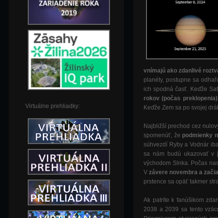
vnímajú ako zdanlivé rozt
planéty, postupne sa odhaľu
ich spodná časť. Keďže Sa
rokov (počas preklopenia
Virtuálne prehliadky:
Keďže Zem sa po svojej dráh
Najbližší prechod cez nulov
spomenúť, že
podmienky n
súhvezdí Ryby a Vodnár iba
sa nám budú ukazovať v j
východom Slnka. Počas nasl
V
závere novembra a zač
prstence sa opäť takmer str
Ak patríte k fanúšikom zda
2038 a 2039 sa tento vzác