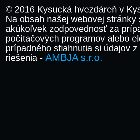
© 2016 Kysucká hvezdáreň v K
Na obsah našej webovej stránky
akúkoľvek zodpovednosť za prípa
počítačových programov alebo el
prípadného stiahnutia si údajov z
AMBJA s.r.o.
riešenia -