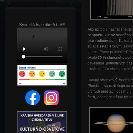
Kysucká hvezdáreň LIVE
Ako už bolo naznačené, pr
nespočtu kusov vodného ľ
ako rodinný dom
. Každá č
súlade s Keplerovými zákonm
telesu. Práve prítomnosť ľ
okolo 60 % slnečného svet
osvetlenia jednotlivých č
rotačnej osi a obehu okolo 
Hlavný prstencový systém
Phoebe – sa rozliehajú na o
určitých miestach dosahujú
časti, v pomere k šírke by s