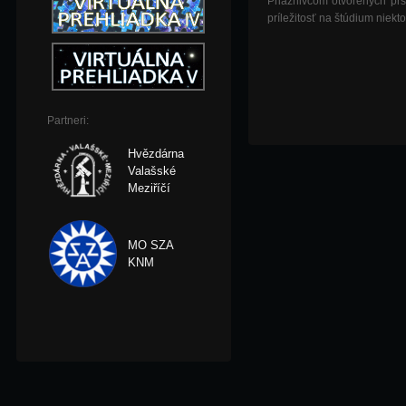
Priaznivcom otvorených pr
príležitosť na štúdium niek
Partneri:
Hvězdárna
Valašské
Meziříčí
MO SZA
KNM