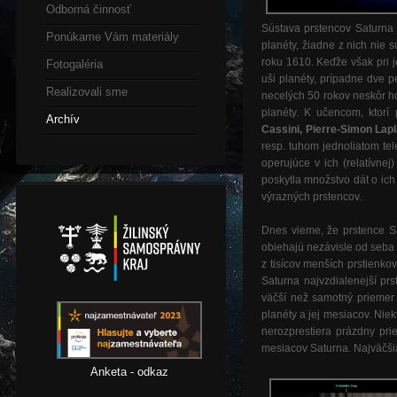
Odborná činnosť
Sústava prstencov Saturna 
Ponúkame Vám materiály
planéty, žiadne z nich nie 
roku 1610. Keďže však pri j
Fotogaléria
uši planéty, prípadne dve pe
Realizovali sme
necelých 50 rokov neskôr 
planéty. K učencom, ktorí
Archív
Cassini, Pierre-Simon Lap
resp. tuhom jednoliatom te
operujúce v ich (relatívnej)
poskytla množstvo dát o ich 
výrazných prstencov.
Dnes vieme, že prstence Sa
obiehajú nezávisle od seba
z tisícov menších prstienko
Saturna najvzdialenejší pr
väčší než samotný priemer 
planéty a jej mesiacov. Nie
nerozprestiera prázdny pri
mesiacov Saturna. Najväčši
Anketa - odkaz