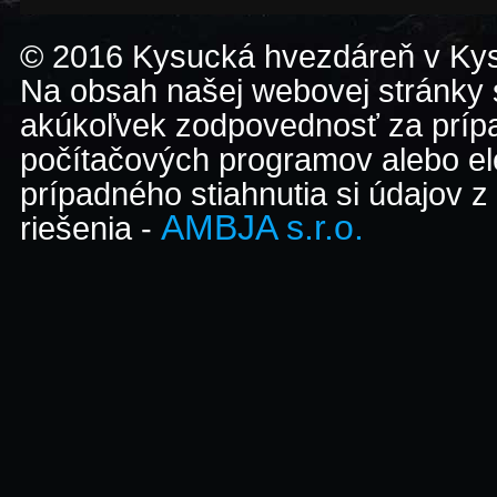
© 2016 Kysucká hvezdáreň v K
Na obsah našej webovej stránky
akúkoľvek zodpovednosť za prípa
počítačových programov alebo el
prípadného stiahnutia si údajov z
AMBJA s.r.o.
riešenia -