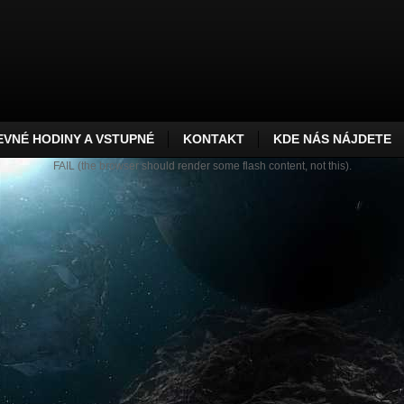
VNÉ HODINY A VSTUPNÉ
KONTAKT
KDE NÁS NÁJDETE
FAIL (the browser should render some flash content, not this).