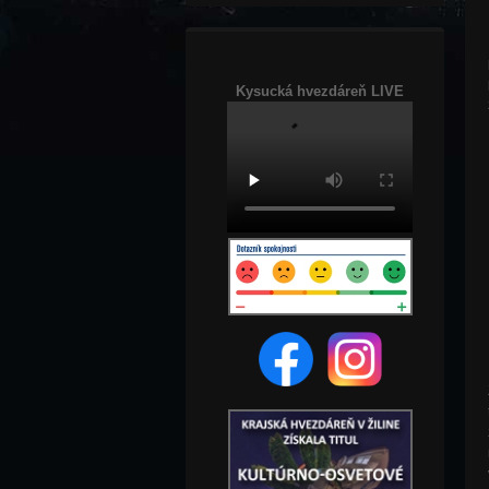
Kysucká hvezdáreň LIVE