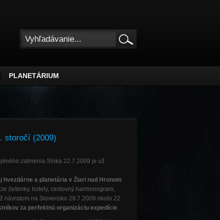
PLANETÁRIUM
. storočí (2009)
úplného zatmenia Slnka 22.7.2009 je už
ej hvezdárne a planetária v Žiari nad Hronom
.
ie (letenky, hotely, cestovný harmonogram,
až návratom na Slovensko 29.7.2009 okolo 22.
níkov za perfektnú organizáciu expedície
.