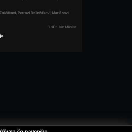
Znášikovi, Petrovi Delinčákovi, Mariánovi
RNDr. Ján Mäsiar
ja
.
ívala čo najlepšie.