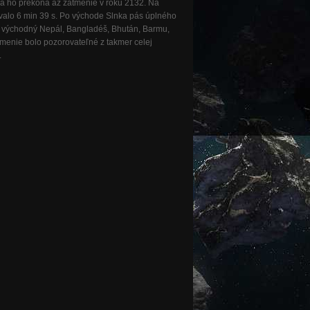
nia ho prekoná až zatmenie v roku 2132. Na
valo 6 min 39 s. Po východe Slnka pás úplného
cez východný Nepál, Bangladéš, Bhután, Barmu,
tmenie bolo pozorovateľné z takmer celej
.