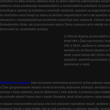
Vzhľadom na dĺžku trvania zatmeniu bola zo strany odbornej astronomickej verej
zatmenia Slnka predstavujú neopakovateľnú a nenahraditeľnú príležitosť na pozor
Umožňuje to skúmať jej fyzikálne a chemické vlastnosti, nepriamo aj magnetické po
do slnečného vetra ťahajú so sebou aj siločiary magnetických polí a tak spoločne
interakciou s medziplanetárnym prostredím ovplyvňujú jeho vlastnosti. Výskum slne
životodarného Slnka, ale aj pre poznanie vplyvu Slnka a prejavov jeho aktivity na
formovanie tzv. kozmického počasia.
13 členná skupina pozorovateľov 
KHaP MH v Žiari nad Hronom, Hvezd
SAV a SZAA, nadšenci a cestovateli
okamihu na 16 člennú skupinu (v 
stretli s tromi členmi MO SZAA v 
expedície, samotné pozorovanie za
absolvovali s nami).
Odbornému programu
bola venovaná mimoriadna pozornosť počas prípravy expedí
v Číne (programovanie skriptov, kontrola techniky, testovanie prístrojov, simuláci
počasie v čase zatmenia, pracne študované z web stránok, a priebehu pásu totalit
sa rozhodli vytvoriť hlavný stan v meste Shanghai, ktoré ležalo priamo v páse totalit
V prípade nepriaznivého počasia sme boli pripravení operatívne vyraziť, podobne a
dostupné miesto v páse totality. Ako to celé prebiehalo a nakoniec dopadlo, sa do