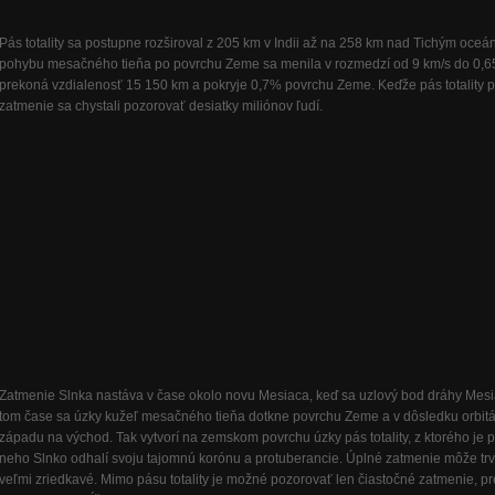
Pás totality sa postupne rozširoval z 205 km v Indii až na 258 km nad Tichým oceá
pohybu mesačného tieňa po povrchu Zeme sa menila v rozmedzí od 9 km/s do 0,65
prekoná vzdialenosť 15 150 km a pokryje 0,7% povrchu Zeme. Keďže pás totality 
zatmenie sa chystali pozorovať desiatky miliónov ľudí.
Zatmenie Slnka nastáva v čase okolo novu Mesiaca, keď sa uzlový bod dráhy Mesi
tom čase sa úzky kužeľ mesačného tieňa dotkne povrchu Zeme a v dôsledku orbit
západu na východ. Tak vytvorí na zemskom povrchu úzky pás totality, z ktorého je
neho Slnko odhalí svoju tajomnú korónu a protuberancie. Úplné zatmenie môže trva
veľmi zriedkavé. Mimo pásu totality je možné pozorovať len čiastočné zatmenie, pr