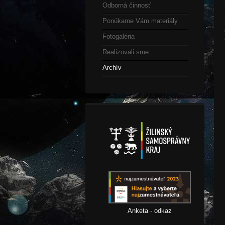
Odborná činnosť
Ponúkame Vám materiály
Fotogaléria
Realizovali sme
Archív
Anketa - odkaz