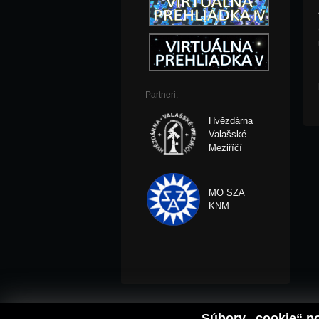
Partneri:
Hvězdárna
Valašské
Meziříčí
MO SZA
KNM
Súbory „cookie“ po