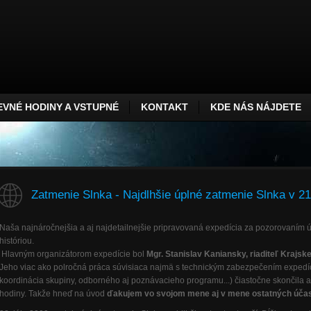
VNÉ HODINY A VSTUPNÉ
KONTAKT
KDE NÁS NÁJDETE
Zatmenie Slnka - Najdlhšie úplné zatmenie Slnka v 21
Naša najnáročnejšia a aj najdetailnejšie pripravovaná expedícia za pozorovaním 
históriou.
Hlavným organizátorom expedície bol
Mgr. Stanislav Kaniansky, riaditeľ Krajsk
Jeho viac ako polročná práca súvisiaca najmä s technickým zabezpečením expedíc
koordinácia skupiny, odborného aj poznávacieho programu...) čiastočne skončila 
hodiny. Takže hneď na úvod
ďakujem vo svojom mene aj v mene ostatných účast