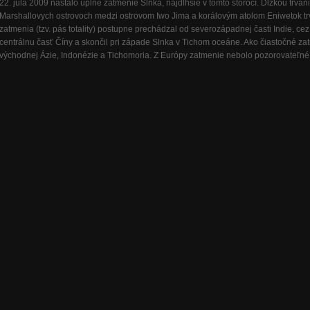
22. júla 2009 nastalo úplné zatmenie Slnka, najdlhšie v tomto storočí. Dĺžkou trva
Marshallovych ostrovoch medzi ostrovom Iwo Jima a korálovým atolom Eniwetok tr
zatmenia (tzv. pás totality) postupne prechádzal od severozápadnej časti Indie, 
centrálnu časť Číny a skončil pri západe Slnka v Tichom oceáne. Ako čiastočné za
východnej Ázie, Indonézie a Tichomoria. Z Európy zatmenie nebolo pozorovateľné