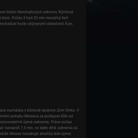
nom blízko Marshallových ostrovov. Rýchlosť
 km/s. Počas 3 hod 25 min mesačný tieň
prechádzal husto obývanými oblasťami Ázie,
aca nachádza v blízkosti spojnice Zem-Slnko. V
álneho pohybu Mesiaca sa postupne kĺže od
 pozorovateľné úplné zatmenie. Práve počas
ť nanajvýš 7,5 min, no takto dlhé zatmenia sú
etože Mesiac nezakryje slnečný disk úplne.