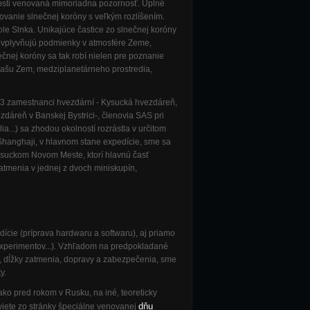
nosti venovaná mimoriadna pozornosť. Úplné
ovanie slnečnej koróny s veľkým rozlíšením.
le Slnka. Unikajúce častice zo slnečnej koróny
 ovplyvňujú podmienky v atmosfére Zeme,
čnej koróny sa tak robí nielen pre poznanie
 našu Zem, medziplanetárneho prostredia,
(3 zamestnanci hvezdární - Kysucká hvezdáreň,
áreň v Banskej Bystrici-, členovia SAS pri
a...) sa zhodou okolností rozrástla v určitom
Shanghaji, v hlavnom stane expedície, sme sa
Kysuckom Novom Meste, ktorí hlavnú časť
tmenia v jednej z dvoch miniskupín,
cie (príprava hardwaru a softwaru), aj priamo
a experimentov...). Vzhľadom na predpokladané
y, dĺžky zatmenia, dopravy a zabezpečenia, sme
y.
ko pred rokom v Rusku, na iné, teoreticky
dňu
zviete zo stránky špeciálne venovanej