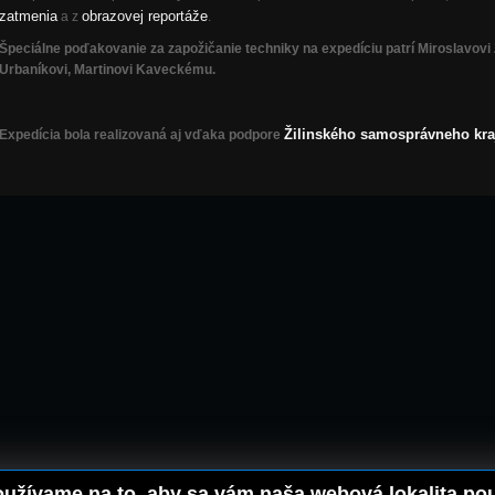
zatmenia
obrazovej reportáže
a z
.
Špeciálne poďakovanie za zapožičanie techniky na expedíciu patrí Miroslavovi 
Urbaníkovi, Martinovi Kaveckému.
Žilinského samosprávneho kra
Expedícia bola realizovaná aj vďaka podpore
užívame na to, aby sa vám naša webová lokalita použ