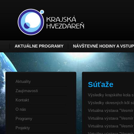
AKTUÁLNE PROGRAMY
NÁVŠTEVNÉ HODINY A VSTU
Aktuality
Súťaže
Zaujímavosti
Výsledky krajského kola s
Kontakt
Výsledky okresných kôl s
O nás
Virtuálna výstava "Vesmír
Virtuálna výstava "Vesmí
Programy
Virtuálna výstava "Vesmír
Projekty
Virtuálna výstava "Vesmír 