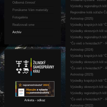
Odborná činnosť
Výsledky regionálnych kôl
Ponúkame Vám materiály
Regionálne kolá súťaže Č
Fotogaléria
Astrostop (2025)
Realizovali sme
Výsledky krajských kôl "Č
Výsledky okresných kôl sú
Archív
Výsledky regionálnych kôl
"Čo vieš o hviezdach?" - 
Astrostop (2024)
Výsledky krajských kôl "Č
Výsledky okresných kôl sú
"Čo vieš o hviezdach?" - 
Astrostop (2023)
Výsledky krajských kôl "Č
Výsledky okresných kôl sú
Výsledky regionálnych kôl
"Čo vieš o hviezdach?" - 
Anketa - odkaz
Astrostop (2022)