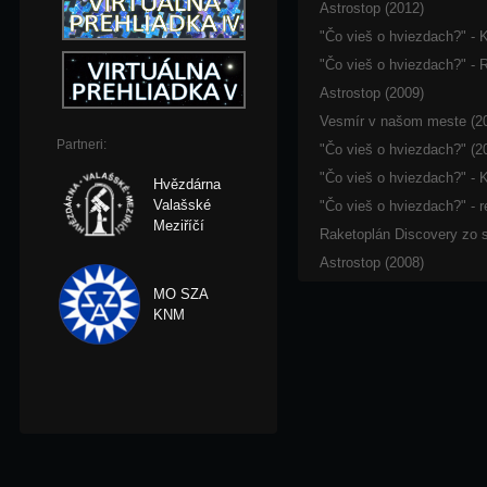
Astrostop (2012)
"Čo vieš o hviezdach?" - K
"Čo vieš o hviezdach?" - 
Astrostop (2009)
Vesmír v našom meste (2
Partneri:
"Čo vieš o hviezdach?" (2
"Čo vieš o hviezdach?" - K
Hvězdárna
Valašské
"Čo vieš o hviezdach?" - r
Meziříčí
Raketoplán Discovery zo 
Astrostop (2008)
MO SZA
KNM