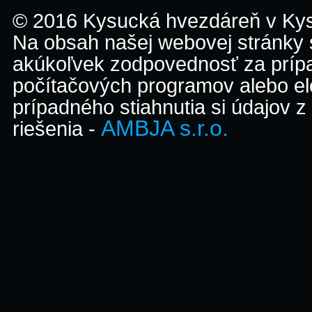
© 2016 Kysucká hvezdáreň v K
Na obsah našej webovej stránky
akúkoľvek zodpovednosť za prípa
počítačových programov alebo el
prípadného stiahnutia si údajov z
AMBJA s.r.o.
riešenia -