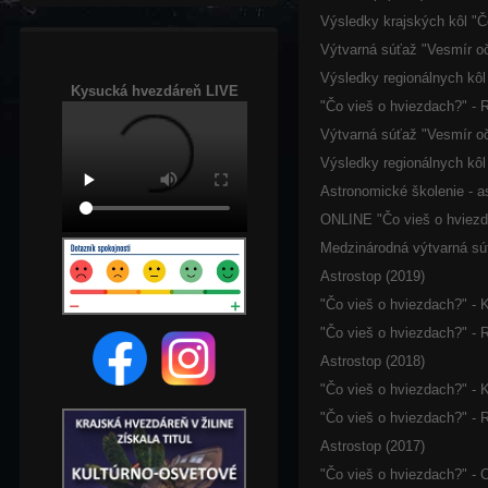
Výsledky krajských kôl "Č
Výtvarná súťaž "Vesmír oč
Výsledky regionálnych kôl
Kysucká hvezdáreň LIVE
"Čo vieš o hviezdach?" - 
Výtvarná súťaž "Vesmír oč
Výsledky regionálnych kôl
Astronomické školenie - a
ONLINE "Čo vieš o hviezda
Medzinárodná výtvarná sú
Astrostop (2019)
"Čo vieš o hviezdach?" - K
"Čo vieš o hviezdach?" - 
Astrostop (2018)
"Čo vieš o hviezdach?" - K
"Čo vieš o hviezdach?" - 
Astrostop (2017)
"Čo vieš o hviezdach?" - 