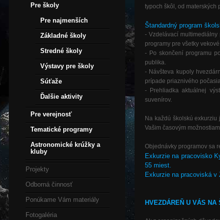
Pre školy
typoch
škôl
,
od
materských
Pre najmenších
Štandardný
program
škols
-
Vzdelávací
multimediálny
Základné školy
programy
pre
všetky
vekové
Stredné školy
-
Po
skončení
programu
p
publika
.
Výstavy pre školy
-
Návšteva
kupoly
hvezdár
Súťaže
prípade
priaznivého
počasi
-
Prehliadka
aktuálnej
výs
Ďalšie aktivity
suvenírov
.
Pre verejnosť
Na
každú
školskú
exkurziu
Vašim
časovým
možnostiam
Tematické programy
Astronomické krúžky a
Objednávky
programov
sa
r
kluby
Exkurzie
na
pracovisko
K
55
miest
.
Projekty
Exkurzie
na
pracoviská
v
Odborná činnosť
Ponúkame Vám materiály
HVEZDÁREŇ
U
VÁS
NA
Fotogaléria