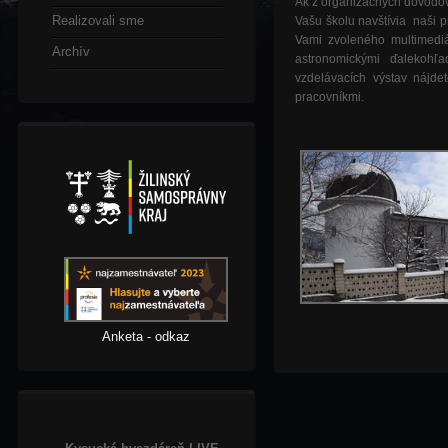
Ak
z
organizačných
dôvodo
Realizovali sme
Vašu
školu
navštívia
naši
p
Vami
zvoleného
multimedi
Archív
astronomickými
ďalekohľa
vzdelávacích
výstav
nájde
pracovníkmi
.
Anketa - odkaz