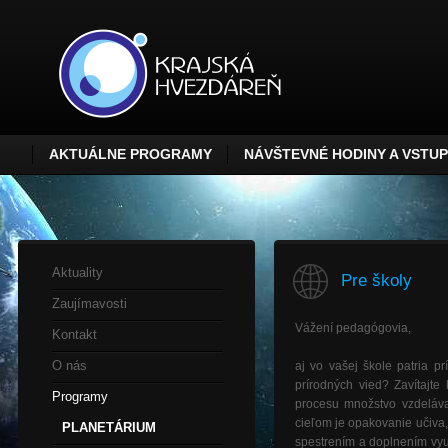
AKTUÁLNE PROGRAMY
NÁVŠTEVNÉ HODINY A VSTU
Aktuality
Pre školy
Zaujímavosti
Vážení
pedagógovia
,
Kontakt
O nás
aj
vo
vašej
škole
patria
pr
prírodných
vied?
Zavítajte
Programy
procesu
množstvo
vzdeláv
cieľom
je
opakovanie
učiva
PLANETÁRIUM
spestrením
a
doplnením
vy