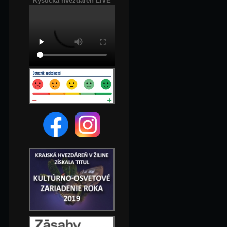
Kysucká hvezdáreň LIVE