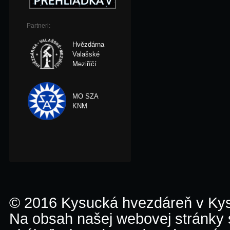
Partneri:
Hvězdárna
Valašské
Meziříčí
MO SZA
KNM
© 2016 Kysucká hvezdáreň v K
Na obsah našej webovej stránky