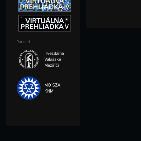
Partneri:
Hvězdárna
Valašské
Meziříčí
MO SZA
KNM