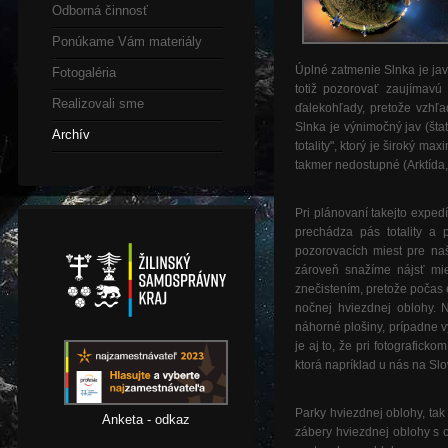
Odborná činnosť
Ponúkame Vám materiály
Úplné zatmenie Slnka je jav
Fotogaléria
totiž pozorovať zaujímavú
Realizovali sme
ďalekohľady, pretože vzhľa
Slnka je výnimočný jav (šta
Archív
totality", ktorý je široký 
takmer nedostupné (Arktída, 
Pri plánovaní takejto exped
prechádza pás totality a
pozorovacích miest pre na
zároveň snažíme nájsť mie
znečistením, pretože počas 
nočnej hviezdnej oblohy. 
náhorné plošiny, prípadne 
je aj to, že pri fotografick
ktorá napríklad u nás na Sl
Parky hviezdnej oblohy, tak
Anketa - odkaz
zábery hviezdnej oblohy s o