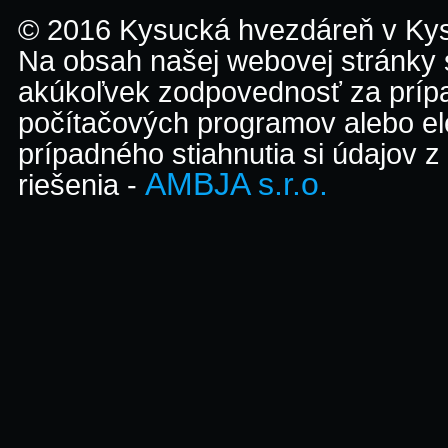
© 2016 Kysucká hvezdáreň v K
Na obsah našej webovej stránky
akúkoľvek zodpovednosť za prípa
počítačových programov alebo el
prípadného stiahnutia si údajov z
AMBJA s.r.o.
riešenia -