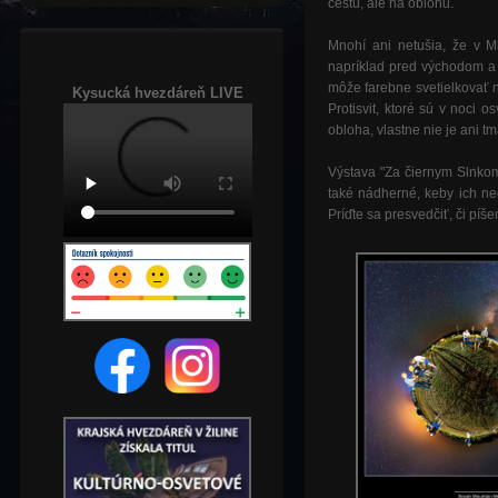
cestu, ale na oblohu.
Mnohí ani netušia, že v M
napríklad pred východom a 
môže farebne svetielkovať ni
Kysucká hvezdáreň LIVE
Protisvit, ktoré sú v noci
obloha, vlastne nie je ani t
Výstava "Za čiernym Slnkom"
také nádherné, keby ich neo
Príďte sa presvedčiť, či píš