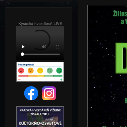
Kysucká hvezdáreň LIVE