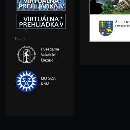
Partneri:
Hvězdárna
Valašské
Meziříčí
MO SZA
KNM