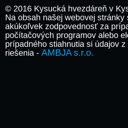
© 2016 Kysucká hvezdáreň v K
Na obsah našej webovej stránky
akúkoľvek zodpovednosť za prípa
počítačových programov alebo el
prípadného stiahnutia si údajov z
AMBJA s.r.o.
riešenia -