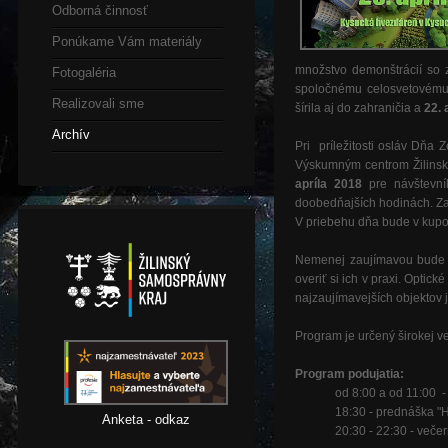
Odborná činnosť
Ponúkame Vám materiály
množstvo demonštrácií so 
Fotogaléria
spoločnému celosvetovému ú
Realizovali sme
šírila aj do zahraničia a
22.
Archív
Pri príležitosti osláv Dňa
Výskumným centrom Žilinsk
apríla 2018
pre návštevní
doobedňajších hodinách. Z
V priebehu dňa bude v kupo
Nemenej zaujímavou bude a
overiť si ich v praxi. Opti
najzaujímavejších objektov 
Program je určený širokej ve
Program podujatia:
od 8:00 a od 11:00 -
18:30 - prednáška "H
Anketa - odkaz
20:30 - 22:30 - veče