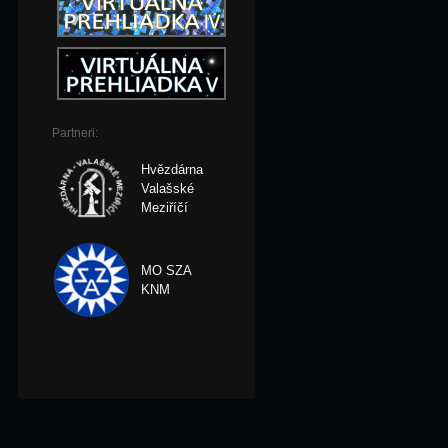
Partneri:
Hvězdárna
Valašské
Meziříčí
MO SZA
KNM