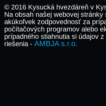
© 2016 Kysucká hvezdáreň v K
Na obsah našej webovej stránky
akúkoľvek zodpovednosť za prípa
počítačových programov alebo el
prípadného stiahnutia si údajov z
AMBJA s.r.o.
riešenia -