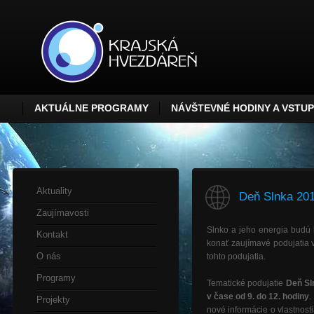
AKTUÁLNE PROGRAMY
NÁVŠTEVNÉ HODINY A VSTU
Aktuality
Deň Slnka 20
Zaujímavosti
Slnko a jeho energia budú
Kontakt
konať zaujímavé podujatia 
O nás
tohto podujatia.
Programy
Tematické podujatie
Deň Sl
v čase od 9. do 12. hodiny
.
Projekty
nové informácie o vlastnost