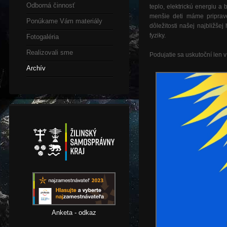
Odborná činnosť
teplo, elektrickú energiu 
menšie deti máme priprav
Ponúkame Vám materiály
dôležitosti našej najbližše
fyziky.
Fotogaléria
Realizovali sme
Podujatie sa uskutoční len 
Archív
Anketa - odkaz