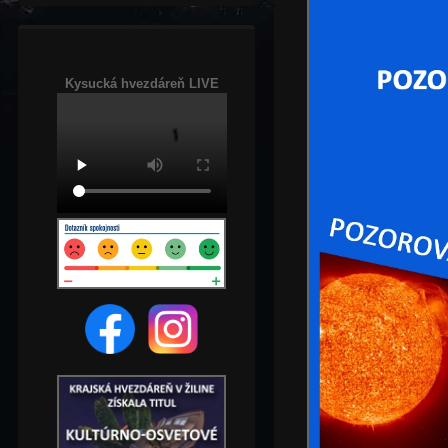
Kysucká hvezdáreň LIVE