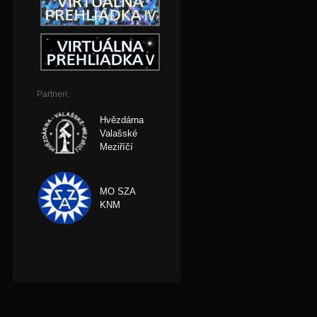
Partneri:
Hvězdárna
Valašské
Meziříčí
MO SZA
KNM