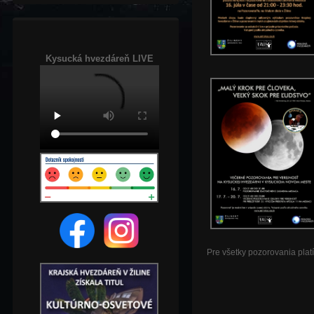
Kysucká hvezdáreň LIVE
Pre všetky pozorovania plat