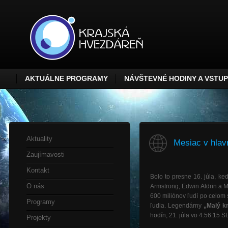
AKTUÁLNE PROGRAMY
NÁVŠTEVNÉ HODINY A VSTU
Aktuality
Mesiac v hlav
Zaujímavosti
Kontakt
Bolo to presne 16. júla, ke
O nás
Armstrong, Edwin Aldrin a M
600 miliónov ľudí po celom 
Programy
ľudia. Legendárny
„Malý k
hodín, 21. júla vo 4:56:15 
Projekty