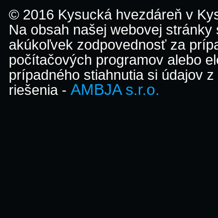
© 2016 Kysucká hvezdáreň v K
Na obsah našej webovej stránky
akúkoľvek zodpovednosť za prípa
počítačových programov alebo el
prípadného stiahnutia si údajov z
AMBJA s.r.o.
riešenia -