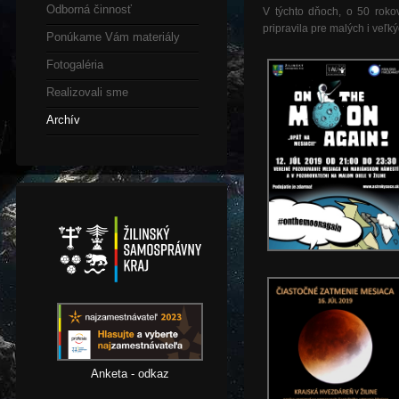
Odborná činnosť
V týchto dňoch, o 50 rokov
pripravila pre malých i veľ
Ponúkame Vám materiály
Fotogaléria
Realizovali sme
Archív
Anketa - odkaz