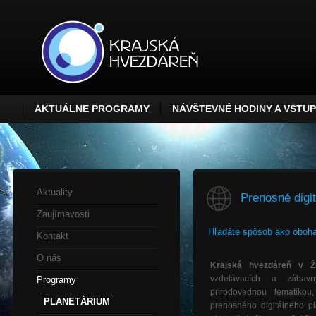
AKTUÁLNE PROGRAMY
NÁVŠTEVNÉ HODINY A VSTU
Aktuality
Prenosné digi
Zaujímavosti
Hľadáte spôsob ako obohat
Kontakt
O nás
Krajská hvezdáreň v Ži
vzdelávacích a zábav
Programy
prírodovednou tematiko
PLANETÁRIUM
prenosného digitálneho pl