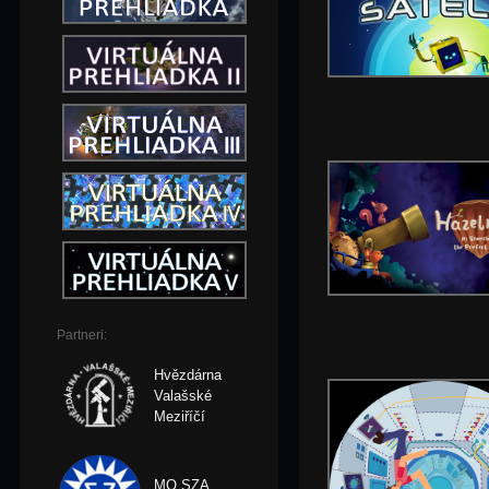
Partneri:
Hvězdárna
Valašské
Meziříčí
MO SZA