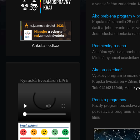
a ventilačného zariadenia. 
Ako prebieha program v p
Kopula má kapacitu 25 osôb
častí a jeho trvanie sa v 
Jednoduchá orientácia na ob
Anketa - odkaz
Podmienky a cena:
Aktuálnu výšku vstupného 
Minimálny počet účastníkov
Ako sa objednať:
Výukový program je možné o
Kysucká hvezdáreň LIVE
Krajská hvezdáreň v Žiline
kys
Tel: 041/4212946;
Mail:
Ponuka programov:
Každý program pozostáva z d
pozostáva z programu s ná
filmu.