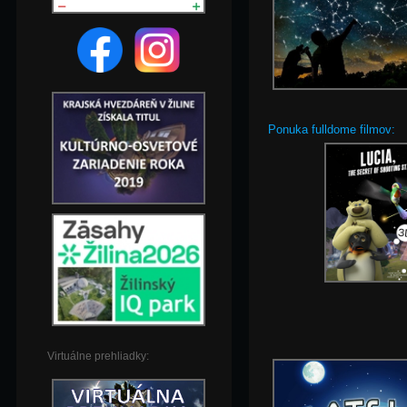
Ponuka fulldome filmov:
Virtuálne prehliadky: