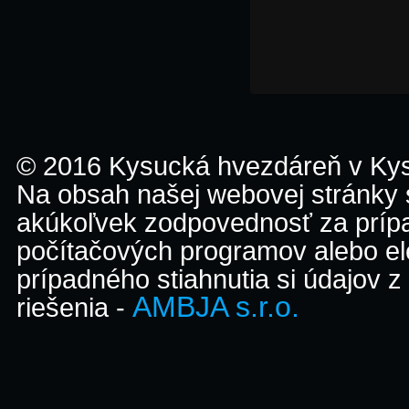
© 2016 Kysucká hvezdáreň v K
Na obsah našej webovej stránky
akúkoľvek zodpovednosť za prípa
počítačových programov alebo el
prípadného stiahnutia si údajov z
AMBJA s.r.o.
riešenia -