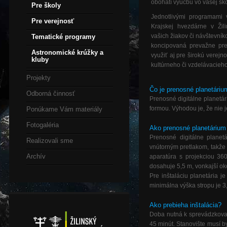
obohatí výučbu vo vašej ško
Pre školy
Jednotlivými programami 
Pre verejnosť
Krajskej hvezdárne v Žil
vašich žiakov či návštevní
Tematické programy
koncipovaná prevažne pre
Astronomické krúžky a
využiť aj pre širokú verej
kluby
kultúrneho či vzdelávacieh
Projekty
Čo je prenosné planetári
Odborná činnosť
Prenosné digitálne planetár
formou. Výhodou je, že nie 
Ponúkame Vám materiály
Fotogaléria
Ako prenosné planetáriu
Prenosné digitálne planet
Realizovali sme
vnútorným pretlakom, takže 
Archív
aparatúra s projekciou 36
dosahuje 5,5 m, vonkajší ok
Pre inštaláciu planetária j
minimálna výška stropu je 3
Ako prebieha inštalácia?
Doba nutná k sprevádzkovan
45 minút. Stanovište musí b