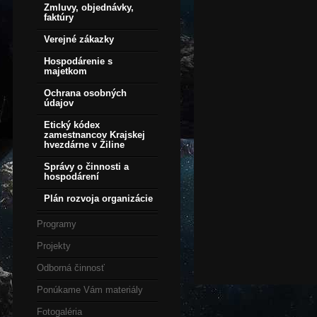
Zmluvy, objednávky,
faktúry
Verejné zákazky
Hospodárenie s
majetkom
Ochrana osobných
údajov
Etický kódex
zamestnancov Krajskej
hvezdárne v Žiline
Správy o činnosti a
hospodárení
Plán rozvoja organizácie
Programy
Projekty
Odborná činnosť
Ponúkame Vám materiály
Fotogaléria