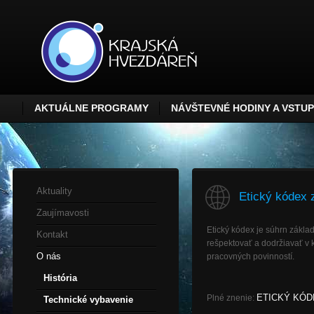
AKTUÁLNE PROGRAMY
NÁVŠTEVNÉ HODINY A VSTU
Aktuality
Etický kódex 
Zaujímavosti
Etický kódex je súhrn zákla
Kontakt
rešpektovať a dodržiavať v 
O nás
pracovných povinností.
História
ETICKÝ KÓD
Plné znenie:
Technické vybavenie