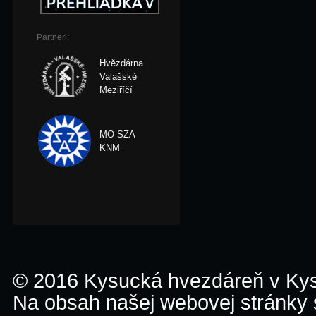
Partneri:
Hvězdárna
Valašské
Meziříčí
MO SZA
KNM
© 2016 Kysucká hvezdáreň v K
Na obsah našej webovej stránky