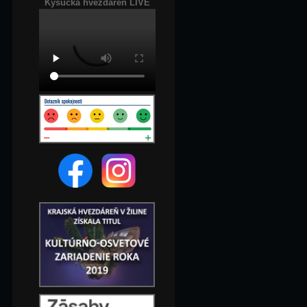
Kysucká hvezdáreň LIVE