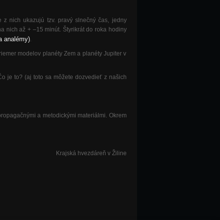
 z nich ukazujú tzv. pravý slnečný čas, jedny
 nich až + –15 minút. Štyrikrát do roka hodiny
a analémy)
.
 priemer modelov planéty Zem a planéty Jupiter v
o je to? (aj toto sa môžete dozvedieť z našich
 propagačnými a metodickými materiálmi. Okrem
Krajská hvezdáreň v Žiline