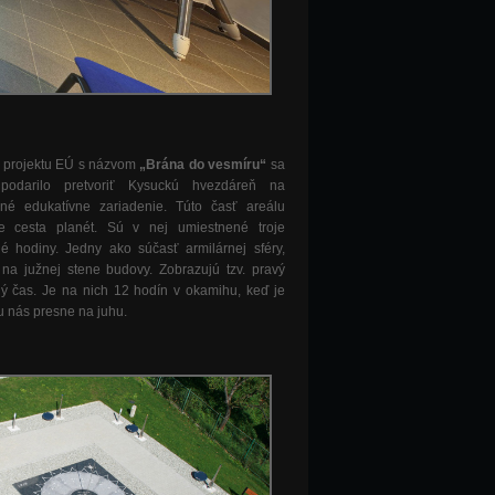
 projektu EÚ s názvom
„Brána do vesmíru“
sa
odarilo pretvoriť Kysuckú hvezdáreň na
né edukatívne zariadenie. Túto časť areálu
e cesta planét. Sú v nej umiestnené troje
é hodiny. Jedny ako súčasť armilárnej sféry,
na južnej stene budovy. Zobrazujú tzv. pravý
ý čas. Je na nich 12 hodín v okamihu, keď je
u nás presne na juhu.