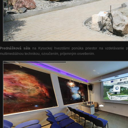
Prednášková sála
na Kysuckej hvezdárni ponúka priestor na vzdelávanie 
multimediálnou technikou, ozvučením, príjemným osvetlením.