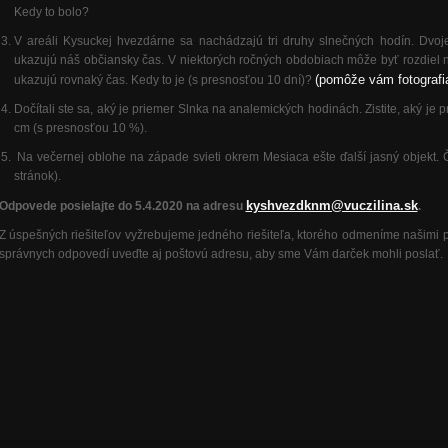
Kedy to bolo?
V areáli Kysuckej hvezdárne sa nachádzajú tri druhy slnečných hodín. Dvoje
ukazujú náš občiansky čas. V niektorých ročných obdobiach môže byť rozdiel na
(pomôže vám fotografi
ukazujú rovnaký čas. Kedy to je (s presnosťou 10 dní)?
Dočítali ste sa, aký je priemer Slnka na analemických hodinách. Zistite, aký je
cm (s presnosťou 10 %).
Na večernej oblohe na západe svieti okrem Mesiaca ešte ďalší jasný objekt. Č
stránok).
kyshvezdknm@vuczilina.sk
Odpovede posielajte do 5.4.2020 na adresu
.
Z úspešných riešiteľov vyžrebujeme jedného riešiteľa, ktorého odmeníme našimi
správnych odpovedí uveďte aj poštovú adresu, aby sme Vám darček mohli poslať.