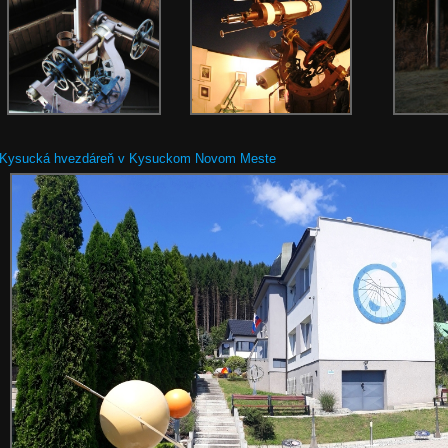
Kysucká hvezdáreň v Kysuckom Novom Meste