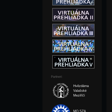
Partneri:
Hvězdárna
Valašské
Meziříčí
MO SZA