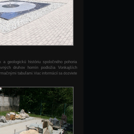
k a geologickú históriu spoločného pohoria
vných druhov hornín podložia Vonkajších
ormačnými tabuľami.
Viac informácií sa dozviete