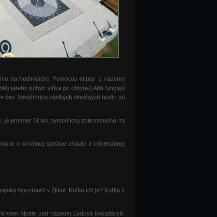
ý máme na hodinkách). Pomocou elipsy s názvom
oku (alebo pohyb slnka po oblohe).Ako fungujú
áže čas. Nevýhodou všetkých slnečných hodín sú
é, je priemer Slnka, symbolicky zobrazeného na
mácie o slnečnej sústave získate z informačnej
ajská hvezdáreň v Žiline. Koľko ich je? Koľko z
om Novom Meste pod názvom Ľudová hvezdáreň.