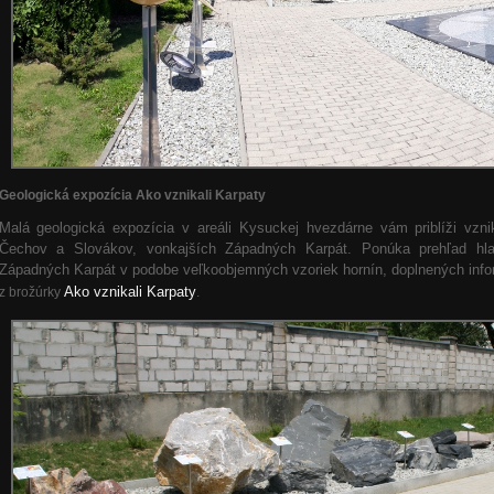
Geologická expozícia Ako vznikali Karpaty
Malá geologická expozícia v areáli Kysuckej hvezdárne vám priblíži vzni
Čechov a Slovákov, vonkajších Západných Karpát. Ponúka prehľad hla
Západných Karpát v podobe veľkoobjemných vzoriek hornín, doplnených inf
Ako vznikali Karpaty
z brožúrky
.