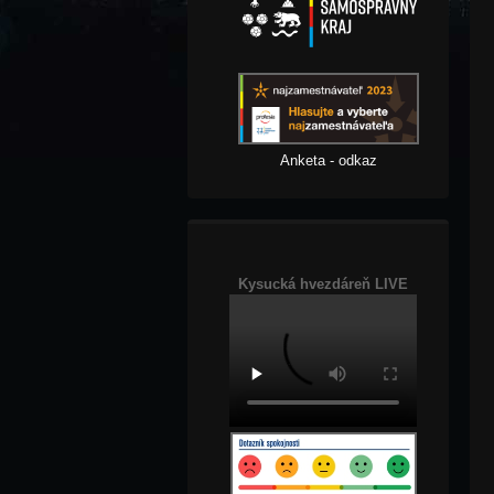
Anketa - odkaz
Kysucká hvezdáreň LIVE