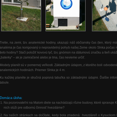
Tretie, na zemi, tzv. analemické hodiny, ukazujú náš občiansky čas (ten, ktor
analéma je čas korigovaný o nepravidelný pohyb našej Zeme okolo Slnka počas r
tieto hodiny? Stačí položiť kovovú tyč, tzv, gnómon na dátumovú značku a tieň uk
„baterky“ – ak je zamračené alebo je tma, čas nevieme určiť.
Modely planét sú v pomernej veľkosti. Základným údajom, z ktorého boli odvoden
analemických hodinách. Priemer Slnka je 4 m.
Ku každej planéte je stručná popisná tabuľka so základnými údajmi. Ďalšie infor
tabule.
Domáca úloha:
Na pozorovateľni na Malom diele sa nachádzajú rôzne budovy, ktoré spravuje Kr
nich slúži pre odbornú činnosť hvezdárne?
Na našich stránkach sa dočítate, kedy bola zriadená hvezdáreň v Kysuck