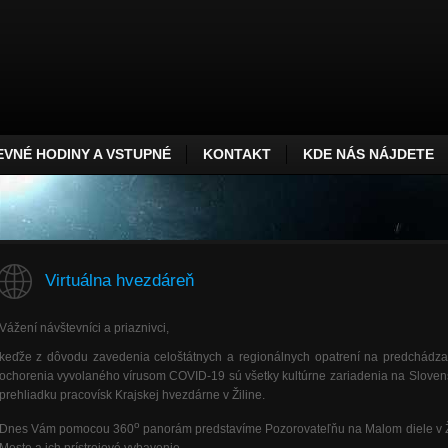
VNÉ HODINY A VSTUPNÉ
KONTAKT
KDE NÁS NÁJDETE
Virtuálna hvezdáreň
Vážení návštevníci a priaznivci,
keďže z dôvodu zavedenia celoštátnych a regionálnych opatrení na predchádza
ochorenia vyvolaného vírusom COVID-19 sú všetky kultúrne zariadenia na Sloven
prehliadku pracovísk Krajskej hvezdárne v Žiline.
o
Dnes Vám pomocou 360
panorám predstavíme Pozorovateľňu na Malom diele v 