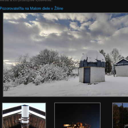
Meste a ich prístrojové vybavenie.
Pozorovateľňa na Malom diele v Žiline