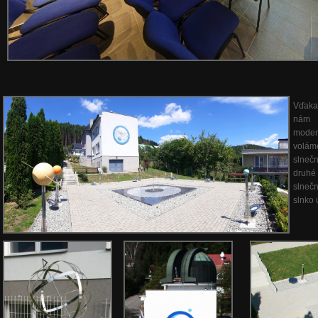
Vďaka
nám p
moder
volám
slnečn
druhé 
slnečn
slnko 