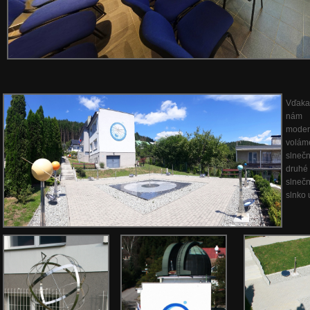
Vďaka
nám p
moder
volám
slnečn
druhé 
slnečn
slnko 