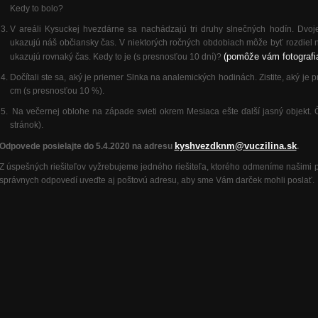
Kedy to bolo?
V areáli Kysuckej hvezdárne sa nachádzajú tri druhy slnečných hodín. Dvoje
ukazujú náš občiansky čas. V niektorých ročných obdobiach môže byť rozdiel na
(pomôže vám fotografi
ukazujú rovnaký čas. Kedy to je (s presnosťou 10 dní)?
Dočítali ste sa, aký je priemer Slnka na analemických hodinách. Zistite, aký je
cm (s presnosťou 10 %).
Na večernej oblohe na západe svieti okrem Mesiaca ešte ďalší jasný objekt. Č
stránok).
kyshvezdknm@vuczilina.sk
Odpovede posielajte do 5.4.2020 na adresu
.
Z úspešných riešiteľov vyžrebujeme jedného riešiteľa, ktorého odmeníme našimi
správnych odpovedí uveďte aj poštovú adresu, aby sme Vám darček mohli poslať.