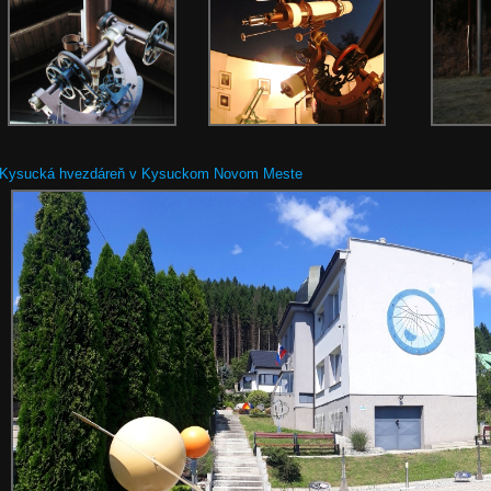
Kysucká hvezdáreň v Kysuckom Novom Meste