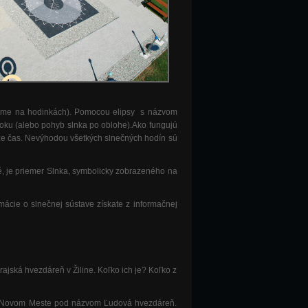
ý máme na hodinkách). Pomocou elipsy s názvom
oku (alebo pohyb slnka po oblohe).Ako fungujú
áže čas. Nevýhodou všetkých slnečných hodín sú
é, je priemer Slnka, symbolicky zobrazeného na
mácie o slnečnej sústave získate z informačnej
ajská hvezdáreň v Žiline. Koľko ich je? Koľko z
om Novom Meste pod názvom Ľudová hvezdáreň.