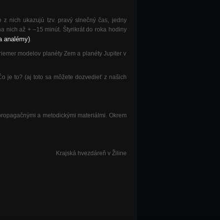
 z nich ukazujú tzv. pravý slnečný čas, jedny
 nich až + –15 minút. Štyrikrát do roka hodiny
a analémy)
.
 priemer modelov planéty Zem a planéty Jupiter v
o je to? (aj toto sa môžete dozvedieť z našich
 propagačnými a metodickými materiálmi. Okrem
Krajská hvezdáreň v Žiline