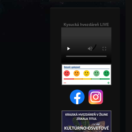
Kysucká hvezdáreň LIVE