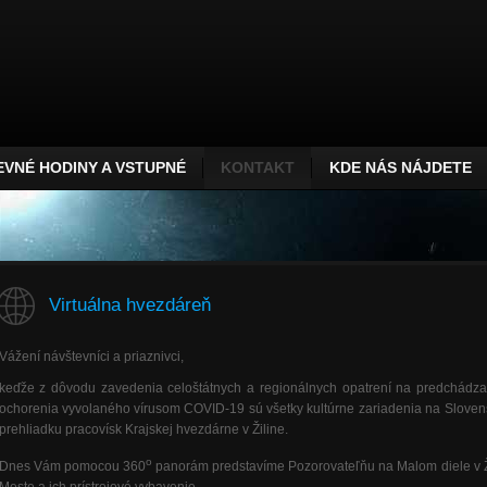
VNÉ HODINY A VSTUPNÉ
KONTAKT
KDE NÁS NÁJDETE
Virtuálna hvezdáreň
Vážení návštevníci a priaznivci,
keďže z dôvodu zavedenia celoštátnych a regionálnych opatrení na predchádza
ochorenia vyvolaného vírusom COVID-19 sú všetky kultúrne zariadenia na Sloven
prehliadku pracovísk Krajskej hvezdárne v Žiline.
o
Dnes Vám pomocou 360
panorám predstavíme Pozorovateľňu na Malom diele v 