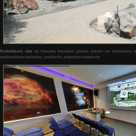
Prednášková sála
na Kysuckej hvezdárni ponúka priestor na vzdelávanie 
multimediálnou technikou, ozvučením, príjemným osvetlením.