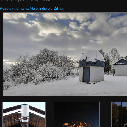
Meste a ich prístrojové vybavenie.
Pozorovateľňa na Malom diele v Žiline