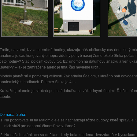
Tretie, na zemi, tzv. analemické hodiny, ukazujú náš občiansky čas (ten, ktor
analéma je čas korigovaný o nepravidelný pohyb našej Zeme okolo Slnka počas r
tieto hodiny? Stačí položiť kovovú tyč, tzv, gnómon na dátumovú značku a tieň uk
„baterky“ – ak je zamračené alebo je tma, čas nevieme určiť.
Modely planét sú v pomernej veľkosti. Základným údajom, z ktorého boli odvoden
analemických hodinách. Priemer Slnka je 4 m.
Ku každej planéte je stručná popisná tabuľka so základnými údajmi. Ďalšie infor
tabule.
Domáca úloha:
Na pozorovateľni na Malom diele sa nachádzajú rôzne budovy, ktoré spravuje Kr
nich slúži pre odbornú činnosť hvezdárne?
Na našich stránkach sa dočítate, kedy bola zriadená hvezdáreň v Kysuck