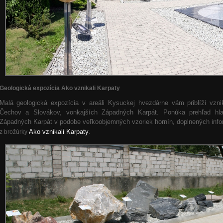
Geologická expozícia Ako vznikali Karpaty
Malá geologická expozícia v areáli Kysuckej hvezdárne vám priblíži vzni
Čechov a Slovákov, vonkajších Západných Karpát. Ponúka prehľad hla
Západných Karpát v podobe veľkoobjemných vzoriek hornín, doplnených inf
Ako vznikali Karpaty
z brožúrky
.