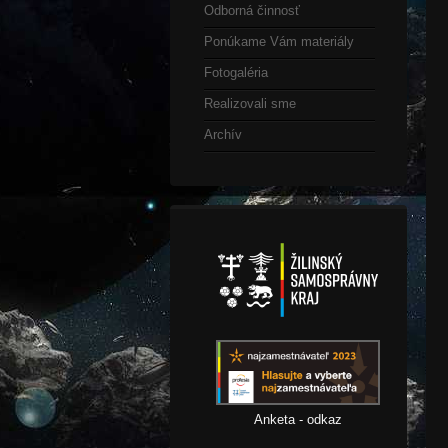
Odborná činnosť
Ponúkame Vám materiály
Fotogaléria
Realizovali sme
Archív
Anketa - odkaz