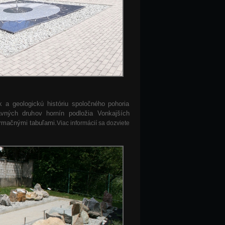
k a geologickú históriu spoločného pohoria
vných druhov hornín podložia Vonkajších
ormačnými tabuľami.
Viac informácií sa dozviete