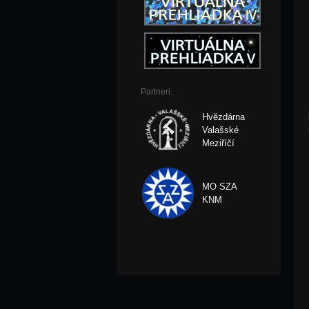
Partneri:
Hvězdárna
Valašské
Meziříčí
MO SZA
KNM