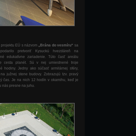
 projektu EÚ s názvom
„Brána do vesmíru“
sa
odarilo pretvoriť Kysuckú hvezdáreň na
né edukatívne zariadenie. Túto časť areálu
e cesta planét. Sú v nej umiestnené troje
é hodiny. Jedny ako súčasť armilárnej sféry,
na južnej stene budovy. Zobrazujú tzv. pravý
ý čas. Je na nich 12 hodín v okamihu, keď je
u nás presne na juhu.