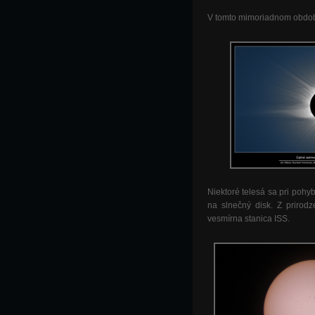
V tomto mimoriadnom období 
Niektoré telesá sa pri poh
na slnečný disk. Z prirod
vesmírna stanica ISS.