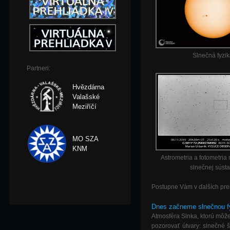
Slnečná fyzi
Partneri:
Hvězdárna
Valašské
Meziříčí
MO SZA
KNM
Astrometria a fotometria 
slnečnej súst
Postupne Vám v ďalších pre
Dnes začneme slnečnou f
Atmosféra Slnka, ktorú môže
pozorovať útvary: slnečné š