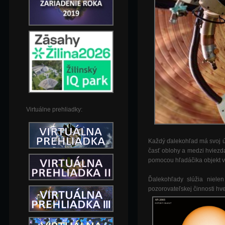
Virtuálne prehliadky:
Každý ďalekohľad má svoj ú
časť oblohy a medzi hviezda
pomocou hľadáčika objekt 
Ďalekohľady slúžia nielen
pozorovateľskej činnosti hv