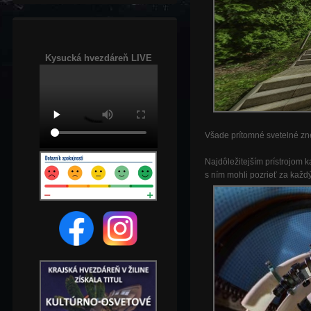
Kysucká hvezdáreň LIVE
Všade prítomné svetelné zne
Najdôležitejším prístrojom
s ním mohli pozrieť za každ