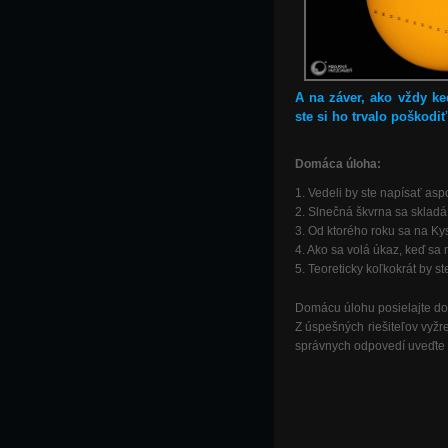
A na záver, ako vždy k
ste si ho trvalo poškodiť
Domáca úloha:
1.
Vedeli by ste napísať as
2.
Slnečná škvrna sa skladá
3.
Od ktorého roku sa na Ky
4.
Ako sa volá úkaz, keď sa
5.
Teoreticky koľkokrát by s
Domácu úlohu posielajte d
Z úspešných riešiteľov vyž
správnych odpovedí uveďte 