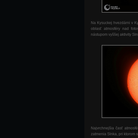
Na Kysuckej hvezdárni v K
oblasť atmosféry nad fot
nástupom vyššej aktivity Sl
Najvrchnejšia časť atmosf
zatmenia Slnka, pri ktorom 