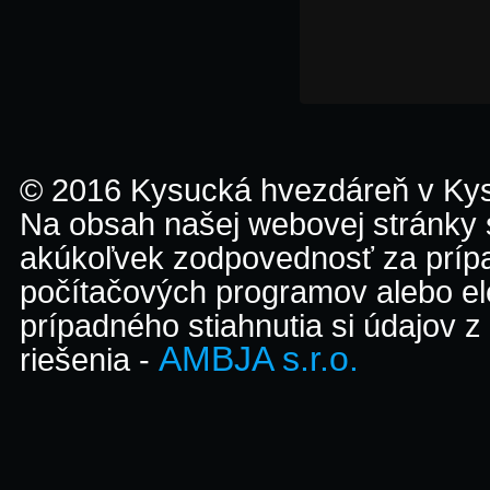
© 2016 Kysucká hvezdáreň v K
Na obsah našej webovej stránky
akúkoľvek zodpovednosť za prípa
počítačových programov alebo el
prípadného stiahnutia si údajov z
AMBJA s.r.o.
riešenia -