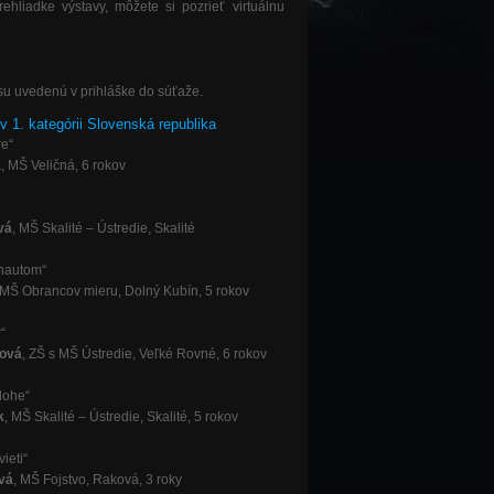
hliadke výstavy, môžete si pozrieť virtuálnu
u uvedenú v prihláške do súťaže.
v 1. kategórii Slovenská republika
re“
á
, MŠ Veličná, 6 rokov
vá
, MŠ Skalité – Ústredie, Skalité
nautom“
 MŠ Obrancov mieru, Dolný Kubín, 5 rokov
r“
ková
, ZŠ s MŠ Ústredie, Veľké Rovné, 6 rokov
blohe“
k
, MŠ Skalité – Ústredie, Skalité, 5 rokov
ieti“
vá
, MŠ Fojstvo, Raková, 3 roky