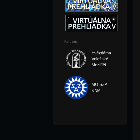
Partneri:
Hvězdárna
Valašské
Meziříčí
MO SZA
KNM