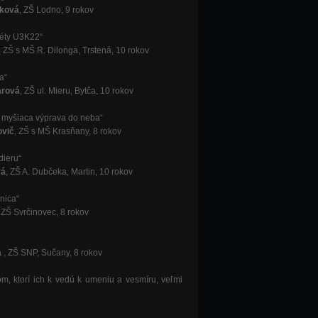
aková
, ZŠ Lodno, 9 rokov
néty U3K22“
, ZŠ s MŠ R. Dilonga, Trstená, 10 rokov
ka“
árová
, ZŠ ul. Mieru, Bytča, 10 rokov
a myšiaca výprava do neba“
ovič
, ZŠ s MŠ Krasňany, 8 rokov
dieru“
vá
, ZŠ A. Dubčeka, Martin, 10 rokov
čnica“
, ZŠ Svrčinovec, 8 rokov
á
, ZŠ SNP, Sučany, 8 rokov
m, ktorí ich k vedú k umeniu a vesmíru, veľmi