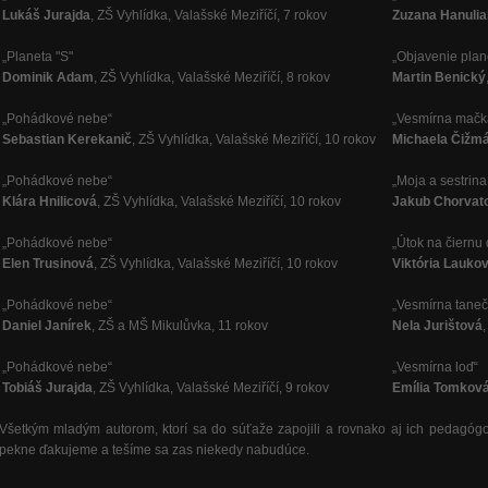
Lukáš Jurajda
, ZŠ Vyhlídka, Valašské Meziříčí, 7 rokov
Zuzana Hanuli
„Planeta "S"
„Objavenie pla
Dominik Adam
, ZŠ Vyhlídka, Valašské Meziříčí, 8 rokov
Martin Benický
„Pohádkové nebe“
„Vesmírna mač
Sebastian Kerekanič
, ZŠ Vyhlídka, Valašské Meziříčí, 10 rokov
Michaela Čižm
„Pohádkové nebe“
„Moja a sestrin
Klára Hnilicová
, ZŠ Vyhlídka, Valašské Meziříčí, 10 rokov
Jakub Chorvat
„Pohádkové nebe“
„Útok na čiernu 
Elen Trusinová
, ZŠ Vyhlídka, Valašské Meziříčí, 10 rokov
Viktória Lauko
„Pohádkové nebe“
„Vesmírna tane
Daniel Janírek
, ZŠ a MŠ Mikulůvka, 11 rokov
Nela Jurištová
„Pohádkové nebe“
„Vesmírna loď“
Tobiáš Jurajda
, ZŠ Vyhlídka, Valašské Meziříčí, 9 rokov
Emília Tomkov
Všetkým mladým autorom, ktorí sa do súťaže zapojili a rovnako aj ich pedagógo
pekne ďakujeme a tešíme sa zas niekedy nabudúce.