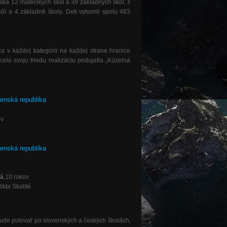
ska 12 materských škôl a 39 základných škôl, z
l a 4 základné školy. Deti vytvorili spolu 483
 v každej kategórii na každej strane hranice
elú svoju triedu realizáciu podujatia „Kúzelná
venská republika
ov
ovenská republika
vá
,10 rokov
ikta Skalité
 bude putovať po slovenských a českých školách,