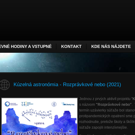
VNÉ HODINY A VSTUPNÉ
KONTAKT
KDE NÁS NÁJDETE
Kúzelná astronómia - Rozprávkové nebo (2021)
Jednou z prvých aktivít projektu "
K
s názvom
"Rozprávkové nebo"
. 
termín uzávierky súťaže bol stan
protipandemických opatrení sme pr
rozhodnutie, pretože školy a škôlk
súťaže zapojili intenzívnejšie.