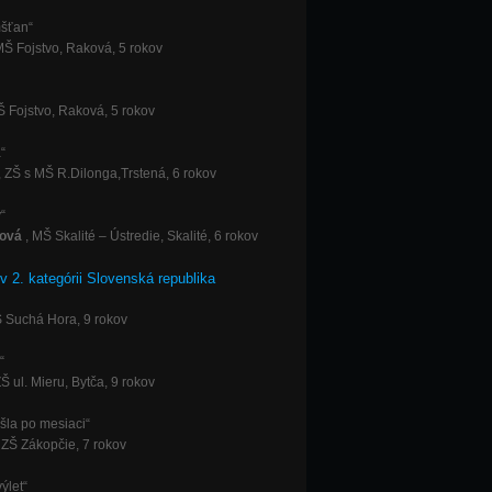
mšťan“
MŠ Fojstvo, Raková, 5 rokov
Š Fojstvo, Raková, 5 rokov
“
, ZŠ s MŠ R.Dilonga,Trstená, 6 rokov
“
ová
, MŠ Skalité – Ústredie, Skalité, 6 rokov
v 2. kategórii Slovenská republika
Š Suchá Hora, 9 rokov
k“
ZŠ ul. Mieru, Bytča, 9 rokov
šla po mesiaci“
, ZŠ Zákopčie, 7 rokov
výlet“