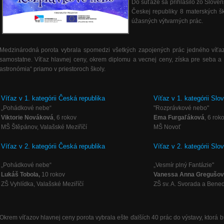
Do súťaže sa prihlásilo zo Sloven
Českej republiky 8 materských škô
úžasných výtvarných prác.
Medzinárodná porota vybrala spomedzi všetkých zapojených prác jedného víťaza
samostatne. Víťaz hlavnej ceny, okrem diplomu a vecnej ceny, získa pre seba a c
astronómia“ priamo v priestoroch školy.
Víťaz v 1. kategórii Česká republika
Víťaz v 1. kategórii Slo
„Pohádkové nebe“
"Rozprávkové nebo"
Viktorie Nováková
, 6 rokov
Ema Furgaľáková
, 6 rok
MŠ Štěpánov, Valašské Meziříčí
MŠ Novoť
Víťaz v 2. kategórii Česká republika
Víťaz v 2. kategórii Sl
„Pohádkové nebe“
„Vesmír plný Fantázie"
Lukáš Tobola,
10 rokov
Vanessa Anna Gregušo
ZŠ Vyhlídka, Valašské Meziříčí
ZŠ sv. A. Svorada a Bened
Okrem víťazov hlavnej ceny porota vybrala ešte ďalších 40 prác do výstavy, ktorá