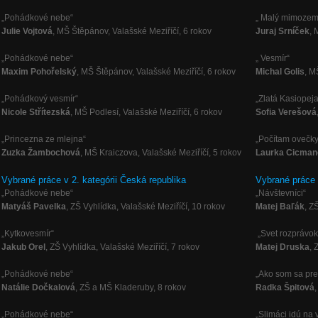
„Pohádkové nebe“
„ Malý mimoze
Julie Vojtová
, MŠ Štěpánov, Valašské Meziříčí, 6 rokov
Juraj Srníček
, 
„Pohádkové nebe“
„ Vesmír“
Maxim Pohořelský
, MŠ Štěpánov, Valašské Meziříčí, 6 rokov
Michal Golis
, M
„Pohádkový vesmír“
„Zlatá Kasiopeja
Nicole Střítezská
,
MŠ Podlesí, Valašské Meziříčí, 6 rokov
Sofia Verešová
„Princezna ze mlejna“
„Počítam ovečky
Zuzka Žambochová
, MŠ Kraiczova, Valašské Meziříčí, 5 rokov
Laurka Cicman
Vybrané práce v 2. kategórii Česká republika
Vybrané práce 
„Pohádkové nebe“
„Návštevníci“
Matyáš Pavelka
, ZŠ Vyhlídka, Valašské Meziříčí, 10 rokov
Matej Baľák
, Z
„Kytkovesmír“
„Svet rozprávo
Jakub Orel
, ZŠ Vyhlídka, Valašské Meziříčí, 7 rokov
Matej Druska
, 
„Pohádkové nebe“
„Ako som sa pre
Natálie Dočkalová
,
ZŠ a MŠ Kladeruby, 8 rokov
Radka Špitová
„Pohádkové nebe“
„Slimáci idú na 