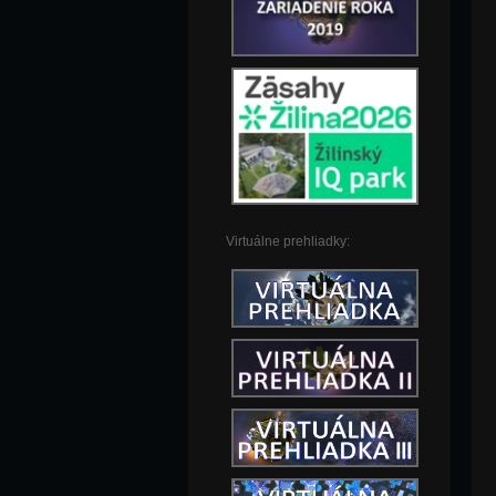
Virtuálne prehliadky: