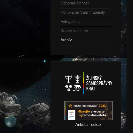
Odborná činnosť
Ponúkame Vám materiály
Fotogaléria
Realizovali sme
Archív
Anketa - odkaz