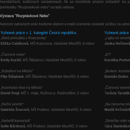
hvezdárňach, kultúrnych zariadeniach. Ak sa nemôžete priamo zúčastniť na pre
prehliadku "Rozprávkové nebo" na tejto adrese.
Výstava "Rozprávkové Nebo"
Autorom vybraných prác budeme diplom a malé ocenenie zasielať poštou na adres
Vybrané práce v 1. kategórii Česká republika
Vybrané práce 
„Malá princátka z Kraiczovky“
„Lajka vo vesmí
Eliška Cabáková
, MŠ Kraiczova, Valašské Meziříčí, 6 rokov
Janka Hečkov
„Čarovné nebe“
„ET“
Emily Kuráň
, MŠ Štěpánov, Valašské Meziříčí, 6 rokov
Karolína Purko
„Rybaření na Měsíci“
„Budem kozmo
Filip Štěpánek
, MŠ Štěpánov, Valašské Meziříčí, 6 rokov
Damián Datko
,
„Kosmická mise na Měsíci“
„Čarovný vesmí
David Tregl
, MŠ 1. máje, Rožnov p. Radhoštěm, 5 rokov
T
erézia Tarabí
„Noční vesmír“
„Na čarovnej o
Gabriela Šrucová
, MŠ Podlesí, Valašské Meziříčí, 6 rokov
Matúš Krčmári
„Nebeští kamarádi“
„Slniečko nám sv
Sofie Bártková
, MŠ Podlesí, Valašské Meziříčí, 5 rokov
S
ára Slanináko