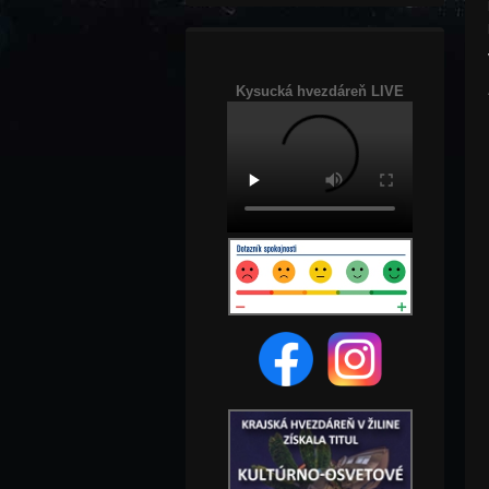
Kysucká hvezdáreň LIVE