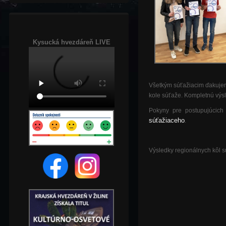
Kysucká hvezdáreň LIVE
Všetkým súťažiacim ďakujem
kole súťaže. Kompletnú výsl
Pokyny pre postupujúcich
súťažiaceho
.
Výsledky regionálnych kôl s