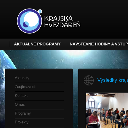
AKTUÁLNE PROGRAMY
NÁVŠTEVNÉ HODINY A VSTU
Aktuality
Výsledky kraj
Zaujímavosti
Kontakt
O nás
Programy
Projekty