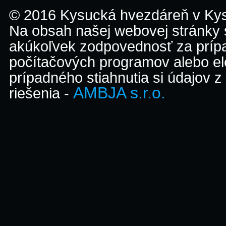
© 2016 Kysucká hvezdáreň v K
Na obsah našej webovej stránky
akúkoľvek zodpovednosť za prípa
počítačových programov alebo el
prípadného stiahnutia si údajov z
AMBJA s.r.o.
riešenia -