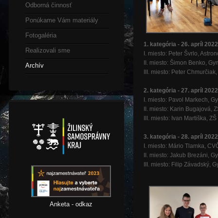
Odborná činnosť
Ponúkame Vám materiály
Fotogaléria
1. kategória - 26. apríl 2022
Realizovali sme
I. miesto: Peter Švrlo, Astro
II. miesto: Šimon Benko, Gy
Archív
III. miesto: Peter Chmurčiak
2. kategória - 27. apríl 2022
I. miesto: Pavol Markech,
II. miesto: Karin Bugajová,
III. miesto: Ivan Martiška,
3. kategória
- 28. apríl 2022
I. miesto: Mário Tlamka, CV
II. miesto: Jakub Brezáni, Gy
III. miesto: Filip Závadský, 
Anketa - odkaz