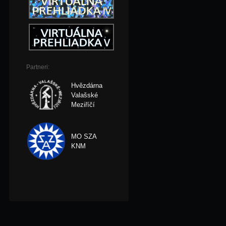
Partneri:
Hvězdárna
Valašské
Meziříčí
MO SZA
KNM