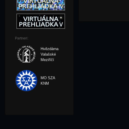
Partneri:
Hvězdárna
Valašské
Meziříčí
MO SZA
KNM