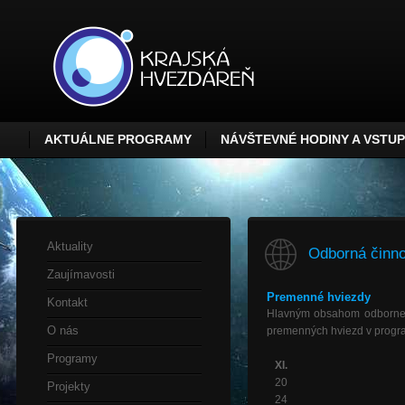
AKTUÁLNE PROGRAMY
NÁVŠTEVNÉ HODINY A VSTU
Aktuality
Odborná činno
Zaujímavosti
Premenné hviezdy
Kontakt
Hlavným obsahom odbornej 
O nás
premenných hviezd v progr
Programy
XI.
20
Projekty
24