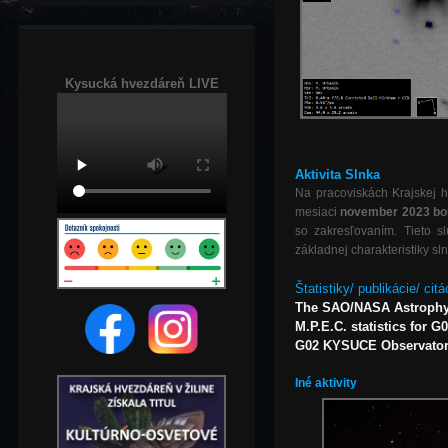
Kysucká hvezdáreň LIVE
Aktivita Slnka
Na pracoviskách Krajskej h
mesiaci
november 2023
bo
so zakresľovaním. Tieto s
základnej charakteristiky sln
Štatistiky/ publikácie/ citá
The SAO/NASA Astrophy
M.P.E.C. statistics for G
G02 KYSUCE Observatory,
Iné aktivity