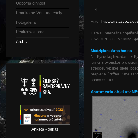
Odborná činnosť
4
Ponúkame Vám materiály
Viac -
http://var2.astro.cz
Fotogaléria
Realizovali sme
Dáta sú priebežne dopĺňané
USA, MPC U69 a Siding Spri
Archív
Medziplanetárna hmota
Na Kysuckej hvezdárni v 
rámci slovenskej profesi
stredoeurópskej siete po
prepieha údržba. Sme zap
sondy SOHO.
Astrometria objektov NE
Anketa - odkaz