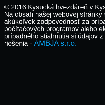
© 2016 Kysucká hvezdáreň v K
Na obsah našej webovej stránky
akúkoľvek zodpovednosť za prípa
počítačových programov alebo el
prípadného stiahnutia si údajov z
AMBJA s.r.o.
riešenia -