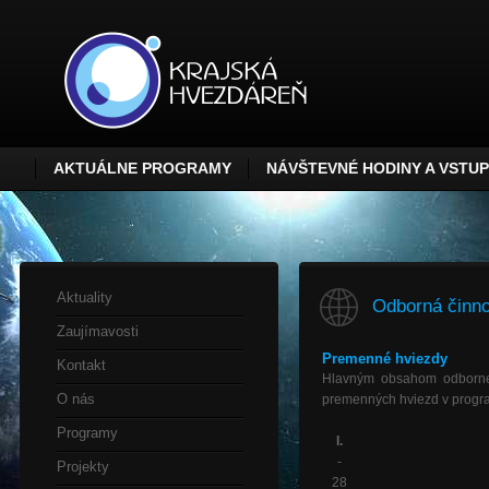
AKTUÁLNE PROGRAMY
NÁVŠTEVNÉ HODINY A VSTU
Aktuality
Odborná činno
Zaujímavosti
Premenné hviezdy
Kontakt
Hlavným obsahom odbornej
O nás
premenných hviezd v progr
Programy
I.
-
Projekty
28