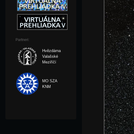
Partneri:
Hvězdárna
Valašské
Meziříčí
MO SZA
KNM