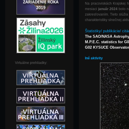
Na pracoviskách Krajskej h
mesiaci
január 2024
bolo
n
zakresľovaním. Tieto slúžia
charakteristiky slnečnej aktiv
Štatistiky/ publikácie/ citá
The SAO/NASA Astrophy
M.P.E.C. statistics for G
G02 KYSUCE Observatory,
Iné aktivity
Virtuálne prehliadky: