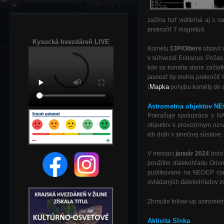
začína byť viditeľná aj s n
prekročiť 7 magnitúd.
Kysucká hvezdáreň LIVE
Kométu
13P/Olbers
objavil 
v súhvezdí Eridanus. Počas
kde sa kométa stane začiat
jasnosť by mohla prekročiť 
Mapka
(
pohybu kométy do a
As
trometria objektov NE
Pokračuje spolupráca s NA
objektov s provizórnym oz
ich dráh v slnečnej sústave.
V mesiaci
január 2024
bolo
použitím ďalekohľadu Orio
publikované na NEOCP conf
ovládaných ďalekohľadov zo 
Zhrnutie follow-up astrometr
Aktivita Slnka