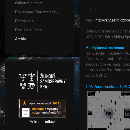
Odborná činnosť
-
Ponúkame Vám materiály
Viac -
http://var2.astro.cz
Fotogaléria
Realizovali sme
Dáta sú priebežne dopĺňané
USA, MPC U69 a Siding Spri
Archív
Medziplanetárna hmota
Na Kysuckej hvezdárni v 
rámci slovenskej profesi
stredoeurópskej siete po
prepieha údržba. Sme zap
sondy SOHO.
12P/Pons-Brooks a 13P/O
Anketa - odkaz