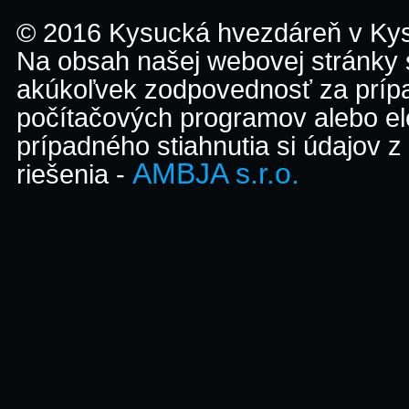
© 2016 Kysucká hvezdáreň v K
Na obsah našej webovej stránky
akúkoľvek zodpovednosť za prípa
počítačových programov alebo el
prípadného stiahnutia si údajov z
AMBJA s.r.o.
riešenia -