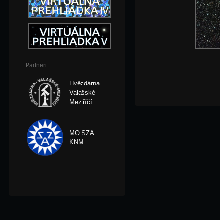
Partneri:
Hvězdárna
Valašské
Meziříčí
MO SZA
KNM