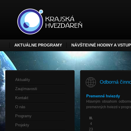
AKTUÁLNE PROGRAMY
NÁVŠTEVNÉ HODINY A VSTU
Aktuality
Odborná činno
Zaujímavosti
Premenné hviezdy
Kontakt
Hlavným obsahom odbornej
O nás
premenných hviezd v progr
Programy
III.
4
Projekty
23