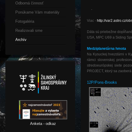
Odborná činnosť
-
Ponúkame Vám materiály
Viac -
http://var2.astro.cz
Fotogaléria
Realizovali sme
Dáta sú priebežne dopĺňané
USA, MPC U69 a Siding Spri
Archív
Medziplanetárna hmota
Na Kysuckej hvezdárni v 
rámci slovenskej profesi
stredoeurópskej siete poz
PROJECT, ktorý sa zaoberá
12P/Pons-Brooks
Anketa - odkaz