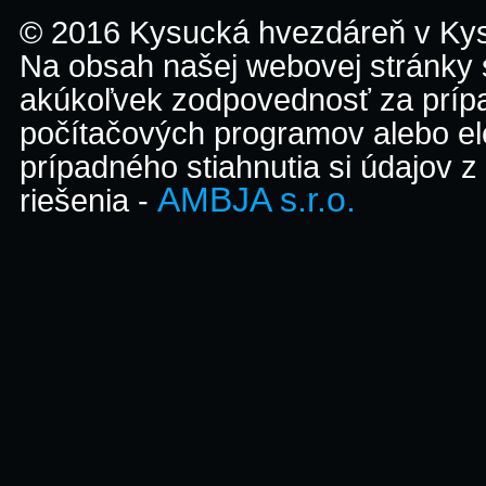
© 2016 Kysucká hvezdáreň v K
Na obsah našej webovej stránky
akúkoľvek zodpovednosť za prípa
počítačových programov alebo el
prípadného stiahnutia si údajov z
AMBJA s.r.o.
riešenia -