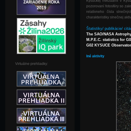
Kysuckej hvezdárni v Ky
pozorovaní fotosféry so zak
relatívneho čísla slnečn
charakteristiky slnečnej aktiv
Štatistiky/ publikácie/ citá
The SAO/NASA Astrophy
M.P.E.C. statistics for G
G02 KYSUCE Observatory,
Iné aktivity
Virtuálne prehliadky: