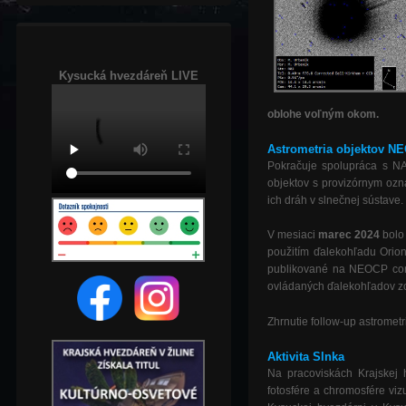
Kysucká hvezdáreň LIVE
oblohe voľným okom.
As
trometria objektov NE
Pokračuje spolupráca s NA
objektov s provizórnym oz
ich dráh v slnečnej sústave.
V mesiaci
marec 2024
bolo
použitím ďalekohľadu Orio
publikované na NEOCP conf
ovládaných ďalekohľadov zo 
Zhrnutie follow-up astrometr
Aktivita Slnka
Na pracoviskách Krajskej 
fotosfére a chromosfére viz