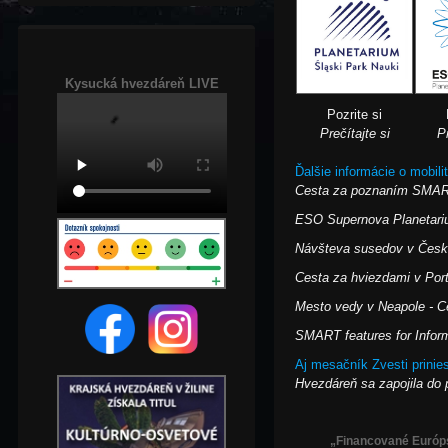
Kysucká hvezdáreň LIVE
Pozrite si
Prečítajte si
Pr
Ďalšie informácie o mobili
Cesta za poznaním SMART 
ESO Supernova Planetariu
Návšteva susedov v Česke
Cesta za hviezdami v Por
Mesto vedy v Neapole - C
SMART features for Inform
Aj mesačník Zvesti prinies
Hvezdáreň sa zapojila 
„Financované Európsk