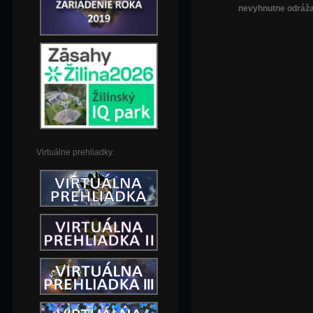
nevyhnutne odráža
Virtuálne prehliadky: