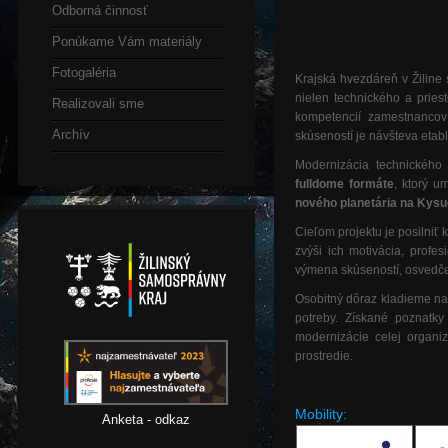
Odborná činnosť
Ponúkame Vám materiály
Fotogaléria
Krajská hvezdáreň v Žiline
nielen technického a pries
Realizovali sme
kompetencií zamestnancov 
Archív
skúseností je návšteva etab
Modernizácia technického
fulldome formáte
, ktorý u
nového planetária na Kys
Cieľom projektu je posilniť
zvýši ich motivácia, profe
výmena skúseností, osvedčen
Osobitný dôraz kladieme na
potreby. Získané poznatky 
modernizácie celej organiz
prostredie.
Mobility:
Anketa - odkaz