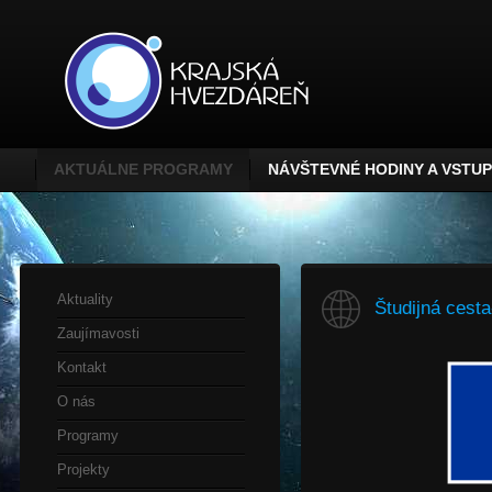
AKTUÁLNE PROGRAMY
NÁVŠTEVNÉ HODINY A VSTU
Aktuality
Študijná cest
Zaujímavosti
Kontakt
O nás
Programy
Projekty