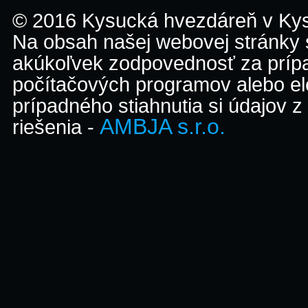
© 2016 Kysucká hvezdáreň v K
Na obsah našej webovej stránky
akúkoľvek zodpovednosť za prípa
počítačových programov alebo el
prípadného stiahnutia si údajov z
AMBJA s.r.o.
riešenia -