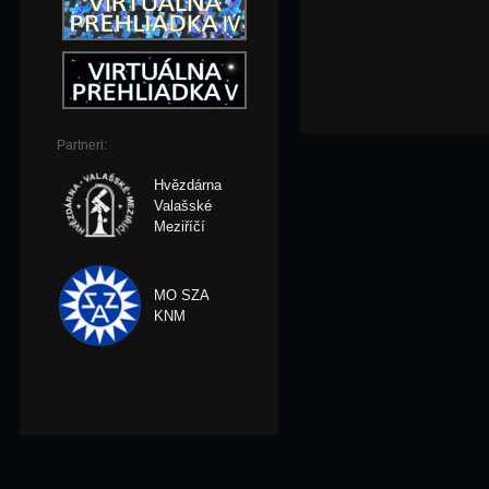
Partneri:
Hvězdárna
Valašské
Meziříčí
MO SZA
KNM