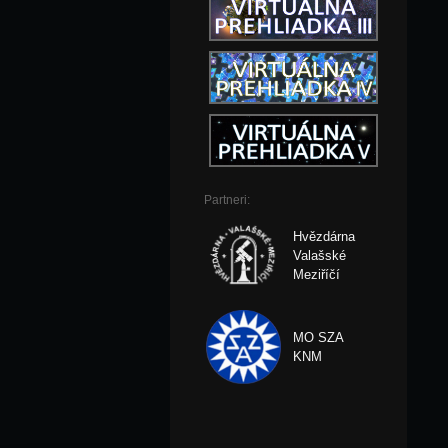
Partneri:
Hvězdárna
Valašské
Meziříčí
MO SZA
KNM