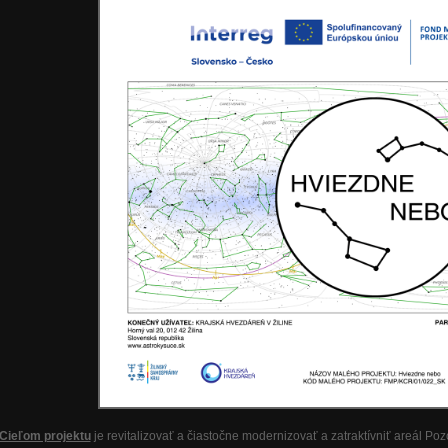
Cieľom projektu
je revitalizovať a čiastočne modernizovať a zatraktívniť areál Po