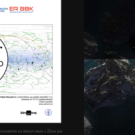
zorovateľne na Malom diele v Žiline pre