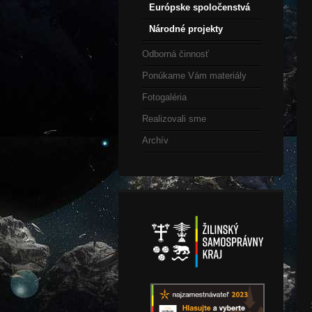
Európske spoločenstvá
Národné projekty
Odborná činnosť
Ponúkame Vám materiály
Fotogaléria
Realizovali sme
Archív