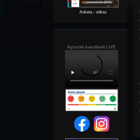
Anketa - odkaz
Kysucká hvezdáreň LIVE