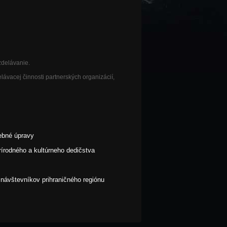
zdelávanie.
delávacej činnosti partnerských organizácií,
vebné úpravy
rírodného a kultúrneho dedičstva
 návštevníkov prihraničného regiónu